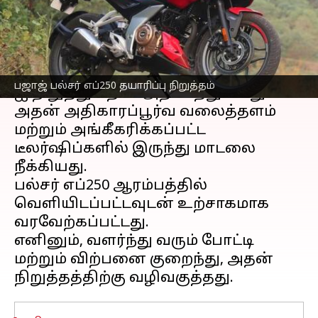
எழுதியவர்
Jan 04, 2025
06:22 pm
Sekar Chinnappan
செய்தி முன்னோட்டம்
பஜாஜ்
ஆட்டோ 2025 இல்
பல்சர்
எப்250
பஜாஜ் பல்சர் எப்250 தயாரிப்பு நிறுத்தம்
ஐ நிறுத்துவதாக அறிவித்துள்ளது.
அதன் அதிகாரப்பூர்வ வலைத்தளம்
மற்றும் அங்கீகரிக்கப்பட்ட
டீலர்ஷிப்களில் இருந்து மாடலை
நீக்கியது.
பல்சர் எப்250 ஆரம்பத்தில்
வெளியிடப்பட்டவுடன் உற்சாகமாக
வரவேற்கப்பட்டது.
எனினும், வளர்ந்து வரும் போட்டி
மற்றும் விற்பனை குறைந்து, அதன்