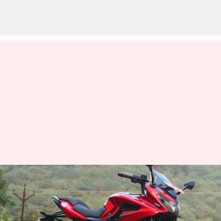
விற்பனை கடுமையாக
சரிந்ததால் பஜாஜ் பல்சர்
எப்250 தயாரிப்பு நிறுத்தம்