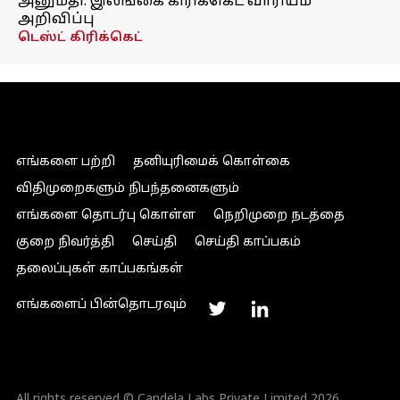
அனுமதி: இலங்கை கிரிக்கெட் வாரியம்
அறிவிப்பு
டெஸ்ட் கிரிக்கெட்
எங்களை பற்றி
தனியுரிமைக் கொள்கை
விதிமுறைகளும் நிபந்தனைகளும்
எங்களை தொடர்பு கொள்ள
நெறிமுறை நடத்தை
குறை நிவர்த்தி
செய்தி
செய்தி காப்பகம்
தலைப்புகள் காப்பகங்கள்
எங்களைப் பின்தொடரவும்
All rights reserved © Candela Labs Private Limited 2026