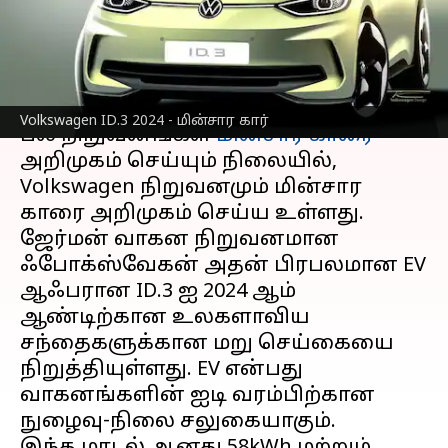
என்ன?
எழுதியவர்
Mar 01, 2023
02:48 pm
Siranjeevi
செய்தி முன்னோட்டம்
Volkswagen ID.3 2024 - மின்சார கார்
பல நிறுவனங்கள்
மின்சார காரை
அறிமுகம் செய்யும் நிலையில்,
Volkswagen நிறுவனமும் மின்சார
காரை அறிமுகம் செய்ய உள்ளது.
ஜேர்மன் வாகன நிறுவனமான
ஃபோக்ஸ்வேகன் அதன் பிரபலமான EV
ஆஃபரான ID.3 ஐ 2024 ஆம்
ஆண்டிற்கான உலகளாவிய
சந்தைகளுக்கான மறு செய்கையை
நிறுத்தியுள்ளது. EV என்பது
வாகனங்களின் ஐடி வரம்பிற்கான
நுழைவு-நிலை சலுகையாகும்.