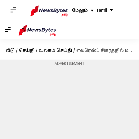
மேலும்
Tamil
Tamil
வீடு
/
செய்தி
/
உலகம் செய்தி
/
எவரெஸ்ட் சிகரத்தில் மலையேறிய அமெரிக்கர் மரணம்! சீசனில் 4வது உயிரிழப்பு
ADVERTISEMENT