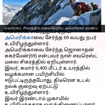
உயிரிழப்பு
எழுதியவர்
May 02, 2023
03:27 pm
Siranjeevi
செய்தி முன்னோட்டம்
எவரெஸ்ட் சிகரத்தில் மலையேறிய அமெரிக்கர் மரணம்
எவரெஸ்ட் சிகரத்தில் ஏறிய
அமெரிக்கா
வை சேர்ந்த 69 வயது நபர்
உயிரிழந்துள்ளார்.
அமெரிக்கா வை சேர்ந்த ஜொனாதன்
சுகர்மேன்(69) என்பவர் நாள் எவரெஸ்ட்
மலை சிகரத்தில் ஏறியுள்ளார்.
இவர், சுமார் 6,400 மீட்டர் உயரத்தில்
வழக்கமான பயிற்சியில்
ஈடுபட்டிருந்தபோது, திடீரென உடல்
நலக் குறைவு ஏற்பட்டு
உயிரிழந்துள்ளார்.
இவர் இரண்டாம் முகாமில்