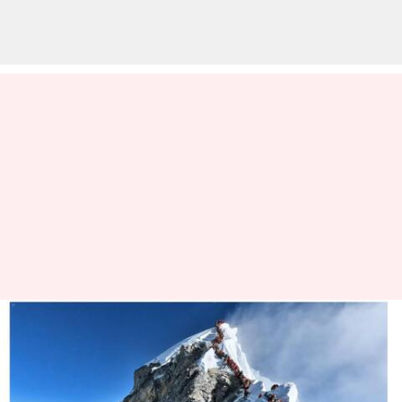
எவரெஸ்ட் சிகரத்தில்
மலையேறிய அமெரிக்கர்
மரணம்! சீசனில் 4வது