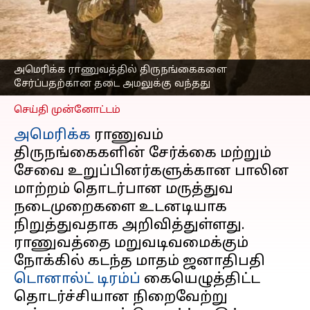
உத்தரவை
அமல்படுத்தியது
அமெரிக்க ராணுவம்
எழுதியவர்
Feb 15, 2025
08:40 am
அமெரிக்க ராணுவத்தில் திருநங்கைகளை
Sekar Chinnappan
சேர்ப்பதற்கான தடை அமலுக்கு வந்தது
செய்தி முன்னோட்டம்
அமெரிக்க
ராணுவம்
திருநங்கைகளின் சேர்க்கை மற்றும்
சேவை உறுப்பினர்களுக்கான பாலின
மாற்றம் தொடர்பான மருத்துவ
நடைமுறைகளை உடனடியாக
நிறுத்துவதாக அறிவித்துள்ளது.
ராணுவத்தை மறுவடிவமைக்கும்
நோக்கில் கடந்த மாதம் ஜனாதிபதி
டொனால்ட் டிரம்ப்
கையெழுத்திட்ட
தொடர்ச்சியான நிறைவேற்று