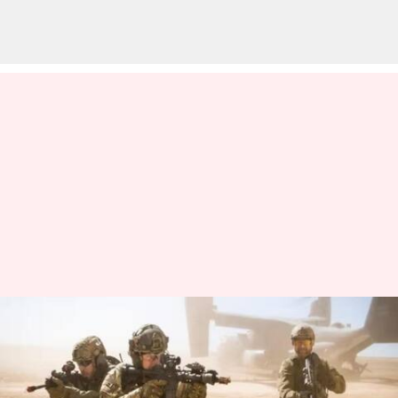
ராணுவத்தில்
திருநங்கைகளை
சேர்ப்பதற்கான தடை