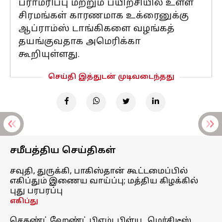
பராமரிப்பு மற்றும் பயிற்சியில் உள்ள
சிரமங்கள் காரணமாக உக்ரைனுக்கு
ஆப்ராம்ஸ் டாங்கிகளை வழங்கத்
தயங்குவதாக அமெரிக்கா
கூறியுள்ளது.
செய்தி இத்துடன் முடிவடைந்தது
சமீபத்திய செய்திகள்
சவுதி, துருக்கி, பாகிஸ்தான் கூட்டமைப்பில்
எகிப்தும் இணைய வாய்ப்பு; மத்திய கிழக்கில்
புது பரபரப்பு
எகிப்து
செகண்ட் ஹேண்ட் பிஎம்டபிள்யூ, மெர்சிடீஸ்