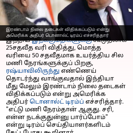
எச்சரிக்கை
எழுதியவர்
Aug 07, 2025
08:02 am
Venkatalakshmi V
செய்தி முன்னோட்டம்
இரண்டாம் நிலை தடைகள் விதிக்கப்படும் என்று
அமெரிக்க அதிபர் டொனால்ட் டிரம்ப் எச்சரித்தார்
இந்திய
இறக்குமதிகளுக்கு
கூடுதலாக
25சதவீத வரி விதித்து, மொத்த
வரியை 50 சதவீதமாக உயர்த்திய சில
மணி நேரங்களுக்குப் பிறகு,
ரஷ்யாவிலிருந்து
எண்ணெய்
தொடர்ந்து வாங்குவதால் இந்தியா
மீது மேலும் இரண்டாம் நிலை தடைகள்
விதிக்கப்படும் என்று அமெரிக்க
அதிபர்
டொனால்ட் டிரம்ப்
எச்சரித்தார்.
"எட்டு மணி நேரம்தான் ஆகுது. சரி,
என்ன நடக்குதுன்னு பார்ப்போம்"
என்று டிரம்ப் செய்தியாளர்களிடம்