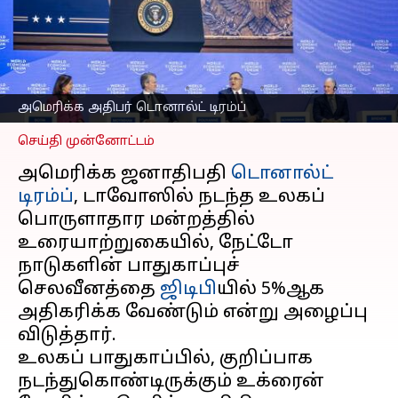
ஆக அதிகரிக்க
டொனால்ட் டிரம்ப்
அறிவுறுத்தல்
எழுதியவர்
Jan 24, 2025
11:27 am
Sekar Chinnappan
அமெரிக்க அதிபர் டொனால்ட் டிரம்ப்
செய்தி முன்னோட்டம்
அமெரிக்க ஜனாதிபதி
டொனால்ட்
டிரம்ப்
, டாவோஸில் நடந்த உலகப்
பொருளாதார மன்றத்தில்
உரையாற்றுகையில், நேட்டோ
நாடுகளின் பாதுகாப்புச்
செலவீனத்தை
ஜிடிபி
யில் 5%ஆக
அதிகரிக்க வேண்டும் என்று அழைப்பு
விடுத்தார்.
உலகப் பாதுகாப்பில், குறிப்பாக
நடந்துகொண்டிருக்கும் உக்ரைன்