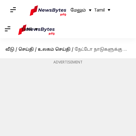
மேலும்
Tamil
Tamil
வீடு
/
செய்தி
/
உலகம் செய்தி
/
நேட்டோ நாடுகளுக்கு கிடுக்கிப்பிடி; பாதுகாப்பு பட்ஜெட்டை ஜிடிபியில் 5% ஆக அதிகரிக்க டொனால்ட் டிரம்ப் அறிவுறுத்தல்
ADVERTISEMENT