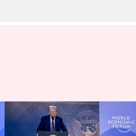
நேட்டோ நாடுகளுக்கு
கிடுக்கிப்பிடி; பாதுகாப்பு
பட்ஜெட்டை ஜிடிபியில் 5%