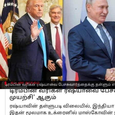
எழுதியவர்
Aug 25, 2025
11:03 am
Venkatalakshmi V
செய்தி முன்னோட்டம்
உக்ரைனுடனான போரை முடிவுக்குக் 
இந்தியாவிற்கு எதிராக "ஆக்கிரமிப்பு
என்.பி.சி நியூஸின்
மீட் தி பிரஸ்ஸுக்கு அ
ஒரு மூலோபாயத்தின் ஒரு பகுதியாக டிர
கட்டண தாக்கம்
டிரம்பின் வரிகள் ரஷ்யாவை பேச்சுவார்த்தைக்கு தள்ளும் 
டிரம்பின் வரிகள் ரஷ்யாவை பேச
முயற்சி' ஆகும்
ரஷ்யாவின் தள்ளுபடி விலையில், இந்தியா 
இதன் மூலமாக உக்ரைனில் மாஸ்கோவின் இ