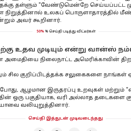
ைக்கு தள்ளும் "வேண்டுமென்றே செய்யப்பட்ட மு
ை நிறுத்தினால் உலகப் பொருளாதாரத்தில் மீ
றும் அவர் கூறினார்.
50%
% செய்தி படித்து விட்டீர்கள்
்கு உதவ முடியும் என்று வான்ஸ் நம
ன அமைதியை நிலைநாட்ட அமெரிக்காவின் திறன்
்தும் சில குறிப்பிடத்தக்க சலுகைகளை நாங்கள்
ய்தபோது, ​​ஆழமான இருதரப்பு உறவுகள் மற்று
ின் ஒரு பகுதியாக, வரி அல்லாத தடைகளை கு
யாவை வலியுறுத்தினார்.
செய்தி இத்துடன் முடிவடைந்தது