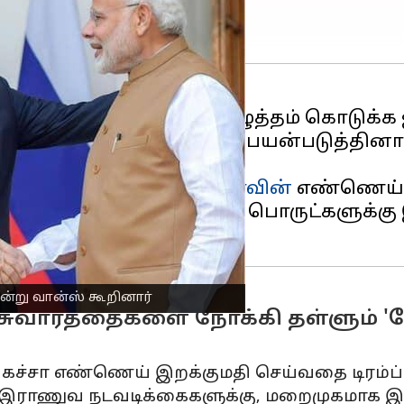
கொண்டுவர
ரஷ்யாவிற்கு
அழுத்தம் கொடுக்க
 பொருளாதார செல்வாக்கை" பயன்படுத்தின
ளித்த பேட்டியில்,
மாஸ்கோவின்
எண்ணெய் வ
ம்பின் நிர்வாகம் இந்தியப் பொருட்களுக்
என்று வான்ஸ் கூறினார்
்சுவார்த்தைகளை நோக்கி தள்ளும் 
கச்சா எண்ணெய் இறக்குமதி செய்வதை டிரம்ப் 
ராணுவ நடவடிக்கைகளுக்கு, மறைமுகமாக இந்த