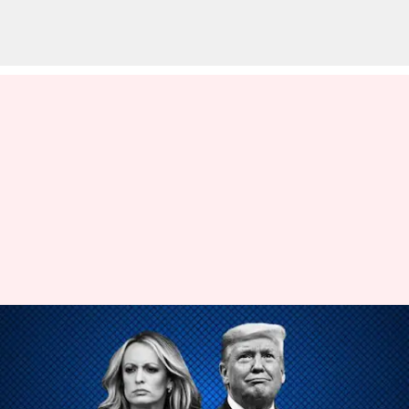
ஸ்டோர்மி டேனியல்ஸின்
அவதூறு வழக்கில் டிரம்ப்
சட்ட நிவாரணம் பெற்றார்