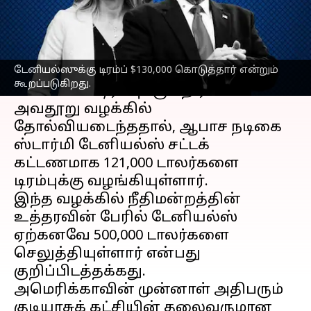
எழுதியவர்
Apr 05, 2023
08:03 pm
Sindhuja SM
செய்தி முன்னோட்டம்
டேனியல்ஸுக்கு டிரம்ப் $130,000 கொடுத்தார் என்றும்
அமெரிக்க முன்னாள் அதிபர்
கூறப்படுகிறது.
டொனால்ட் டிரம்புக்கு எதிரான
அவதூறு வழக்கில்
தோல்வியடைந்ததால், ஆபாச நடிகை
ஸ்டார்மி டேனியல்ஸ் சட்டக்
கட்டணமாக 121,000 டாலர்களை
டிரம்புக்கு வழங்கியுள்ளார்.
இந்த வழக்கில் நீதிமன்றத்தின்
உத்தரவின் பேரில் டேனியல்ஸ்
ஏற்கனவே 500,000 டாலர்களை
செலுத்தியுள்ளார் என்பது
குறிப்பிடத்தக்கது.
அமெரிக்காவின் முன்னாள் அதிபரும்
குடியரசுக் கட்சியின் தலைவருமான