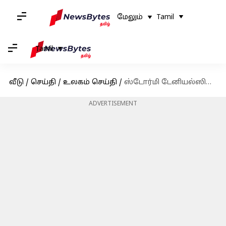
மேலும்
Tamil
Tamil
வீடு
/
செய்தி
/
உலகம் செய்தி
/
ஸ்டோர்மி டேனியல்ஸின் அவதூறு வழக்கில் டிரம்ப் சட்ட நிவாரணம் பெற்றார்
ADVERTISEMENT