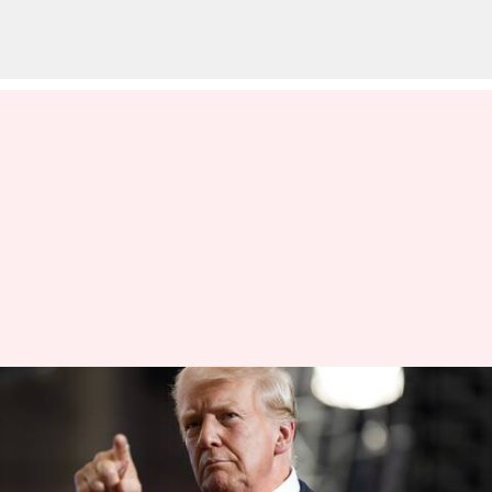
'ஒரே மணிநேரத்தில்
ஜெயித்துவிட்டோம்':
ஈரானை வீழ்த்தியதாக