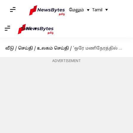
மேலும்
Tamil
Tamil
வீடு
/
செய்தி
/
உலகம் செய்தி
/
'ஒரே மணிநேரத்தில் ஜெயித்துவிட்டோம்': ஈரானை வீழ்த்தியதாக டிரம்ப் அறிவிப்பு! அமெரிக்காவின் அடுத்தகட்ட நடவடிக்கை என்ன?
ADVERTISEMENT