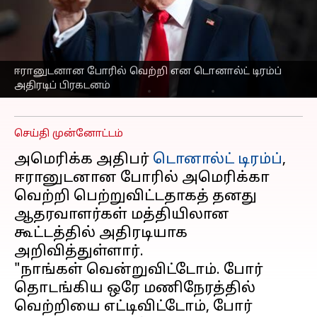
டிரம்ப் அறிவிப்பு!
அமெரிக்காவின்
அடுத்தகட்ட நடவடிக்கை
என்ன?
ஈரானுடனான போரில் வெற்றி என டொனால்ட் டிரம்ப்
அதிரடிப் பிரகடனம்
எழுதியவர்
Mar 15, 2026
07:54 am
Sekar Chinnappan
செய்தி முன்னோட்டம்
அமெரிக்க அதிபர்
டொனால்ட் டிரம்ப்
,
ஈரானுடனான போரில் அமெரிக்கா
வெற்றி பெற்றுவிட்டதாகத் தனது
ஆதரவாளர்கள் மத்தியிலான
கூட்டத்தில் அதிரடியாக
அறிவித்துள்ளார்.
"நாங்கள் வென்றுவிட்டோம். போர்
தொடங்கிய ஒரே மணிநேரத்தில்
வெற்றியை எட்டிவிட்டோம், போர்