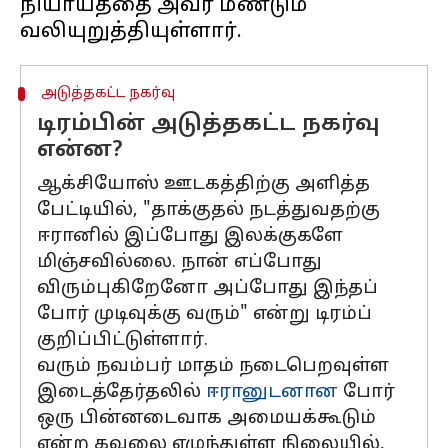
நியாயத்தை அவர் மீண்டும்
அடுத்தகட்ட நகர்வு
டிரம்பின் அடுத்தகட்ட நகர்வு
என்ன?
ஆக்சியோஸ் ஊடகத்திற்கு அளித்த
பேட்டியில், "தாக்குதல் நடத்துவதற்கு
ஈரானில் இப்போது இலக்குகளே
மிஞ்சவில்லை. நான் எப்போது
விரும்புகிறேனோ அப்போது இந்தப்
போர் முடிவுக்கு வரும்" என்று டிரம்ப்
குறிப்பிட்டுள்ளார்.
வரும் நவம்பர் மாதம் நடைபெறவுள்ள
இடைத்தேர்தலில்
ஈரானுடனான
போர்
ஒரு பின்னடைவாக அமையக்கூடும்
என்ற கவலை எழுந்துள்ள நிலையில்,