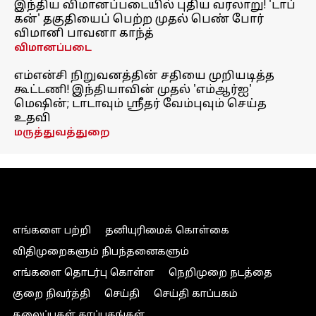
இந்திய விமானப்படையில் புதிய வரலாறு! 'டாப்
கன்' தகுதியைப் பெற்ற முதல் பெண் போர்
விமானி பாவனா காந்த்
விமானப்படை
எம்என்சி நிறுவனத்தின் சதியை முறியடித்த
கூட்டணி! இந்தியாவின் முதல் 'எம்ஆர்ஐ'
மெஷின்; டாடாவும் ஸ்ரீதர் வேம்புவும் செய்த
உதவி
மருத்துவத்துறை
எங்களை பற்றி
தனியுரிமைக் கொள்கை
விதிமுறைகளும் நிபந்தனைகளும்
எங்களை தொடர்பு கொள்ள
நெறிமுறை நடத்தை
குறை நிவர்த்தி
செய்தி
செய்தி காப்பகம்
தலைப்புகள் காப்பகங்கள்