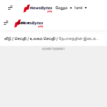
மேலும்
Tamil
Tamil
வீடு
/
செய்தி
/
உலகம் செய்தி
/
நேபாளத்தின் இடைக்காலப் பிரதமராக சுசீலா கார்க்கி இன்று இரவு பதவியேற்க உள்ளதாக தகவல்
ADVERTISEMENT