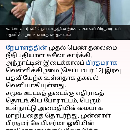
இரவு பதவியேற்க
உள்ளதாக தகவல்
எழுதியவர்
Sep 12, 2025
07:48 pm
Sekar Chinnappan
சுசீலா கார்க்கி நேபாளத்தின் இடைக்காலப் பிரதமராகப்
பதவியேற்க உள்ளதாக தகவல்
செய்தி முன்னோட்டம்
நேபாளத்தின்
முதல் பெண் தலைமை
நீதிபதியான சுசீலா கார்க்கி,
அந்நாட்டின் இடைக்காலப்
பிரதமராக
வெள்ளிக்கிழமை (செப்டம்பர் 12) இரவு
பதவியேற்க உள்ளதாக தகவல்
வெளியாகியுள்ளது.
சமூக ஊடகத் தடைக்கு எதிராகத்
தொடங்கிய போராட்டம், பெரும்
உள்நாட்டு அமைதியின்மையாக
மாறியதைத் தொடர்ந்து, முன்னாள்
பிரதமர் கே.பி.சர்மா ஒலியின்