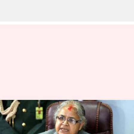
நேபாளத்தின்
இடைக்காலப் பிரதமராக
சுசீலா கார்க்கி இன்று