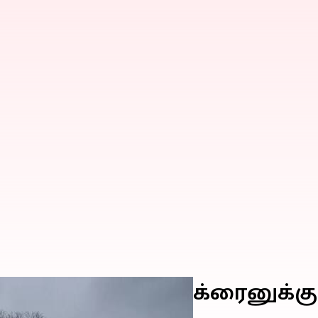
்படுத்தாமல் உக்ரைனுக்கு த