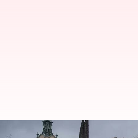
ரஷ்ய-உக்ரைன் போரை பொருட
மாணவர்கள்