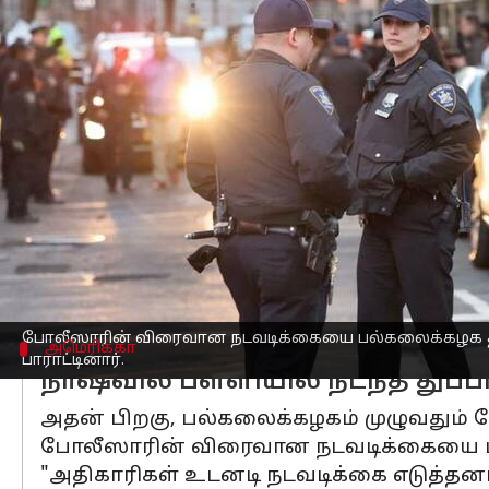
எழுதியவர்
Apr 08, 2023
12:54 pm
Sindhuja SM
செய்தி முன்னோட்டம்
அமெரிக்கா
வின் நார்மன் நகரில் உள்ள
பல்கலைக்கழகம் ட்விட்டரில் தெரிவித்துள
துப்பாக்கியுடன் நுழைந்த அந்த நபர் பல
துப்பாக்கிச் சூடு நடத்தியவர் எங்கு 
நடைபெற்றது. இதனால், மாணவர்கள் சவுத்
"வான் வ்லீட் ஓவல் மைதானத்தில் துப்பா
போலீஸாரின் விரைவான நடவடிக்கையை பல்கலைக்கழ
அமெரிக்கா
பாராட்டினார்.
நாஷ்வில் பள்ளியில் நடந்த துப்பா
அதன் பிறகு, பல்கலைக்கழகம் முழுவதும் ச
போலீஸாரின் விரைவான நடவடிக்கையை ப
"அதிகாரிகள் உடனடி நடவடிக்கை எடுத்தன