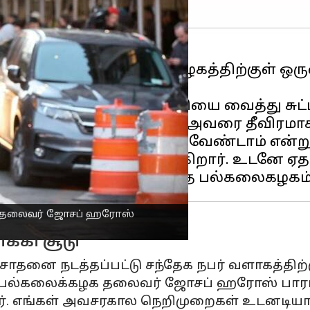
 ஓக்லஹோமா பல்கலைக்கழகத்திற்குள் ஒருவ
்ளது.
்கலைக்கதிற்குள் துப்பாக்கியை வைத்து சுட
சென்றார் என்று தெரியாததால் அவரை தீவிரம
 ஓவல் பகுதிக்கு செல்ல வேண்டாம் என்று அ
க்கி ஏந்திய ஒருவர் இருக்கிறார். உடனே ஏத
க தலைவர் ஜோசப் ஹரோஸ்
க்கி சூடு
ோதனை நடத்தப்பட்டு சந்தேக நபர் வளாகத்திற்
ல்கலைக்கழக தலைவர் ஜோசப் ஹரோஸ் பாராட்
ர். எங்கள் அவசரகால நெறிமுறைகள் உடனடியா