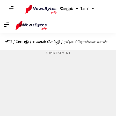
மேலும்
Tamil
Tamil
வீடு
/
செய்தி
/
உலகம் செய்தி
/
ரஷ்ய ட்ரோன்கள் வான்வெளிக்குள் நுழைந்ததை அடுத்து உஷார் நிலையில் போலந்து; விமான நிலையங்கள் மூடல்
ADVERTISEMENT