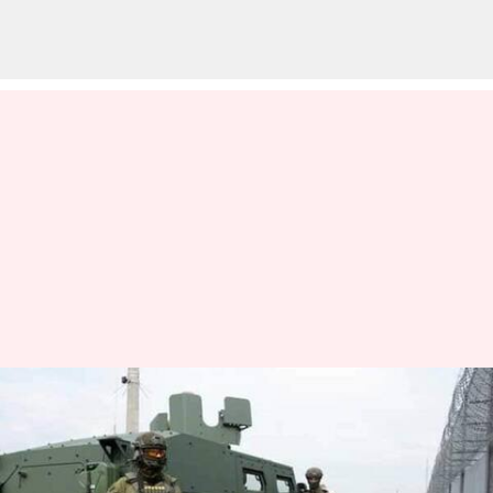
ரஷ்ய ட்ரோன்கள்
வான்வெளிக்குள்
நுழைந்ததை அடுத்து