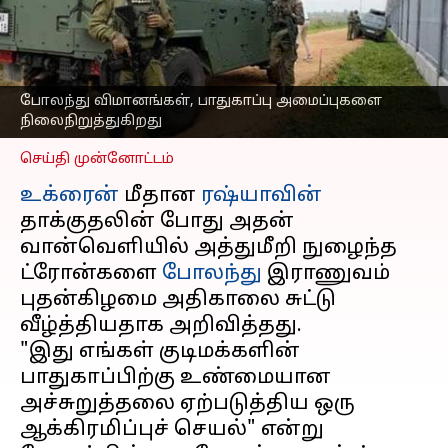
உஷார் நிலையில்
போலந்து; விமான
நிலையங்கள் மூடல்
எழுதியவர்
Sep 10, 2025
11:58 am
போலந்து விமானங்கள், பாதுகாப்பு அமைப்புகளை
Venkatalakshmi V
நிலைநிறுத்துகிறது
செய்தி முன்னோட்டம்
உக்ரைன்
மீதான
ரஷ்யாவின்
தாக்குதலின் போது அதன்
வான்வெளியில் அத்துமீறி நுழைந்த
ட்ரோன்களை
போலந்து
இராணுவம்
புதன்கிழமை அதிகாலை சுட்டு
வீழ்த்தியதாக அறிவித்தது.
"இது எங்கள் குடிமக்களின்
பாதுகாப்பிற்கு உண்மையான
அச்சுறுத்தலை ஏற்படுத்திய ஒரு
ஆக்கிரமிப்புச் செயல்" என்று