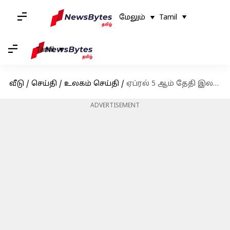
மேலும்
Tamil
Tamil
வீடு
/
செய்தி
/
உலகம் செய்தி
/
ஏப்ரல் 5 ஆம் தேதி இலங்கை செல்கிறார் பிரதமர் மோடி; சம்பூர் சூரிய மின் நிலையத்திற்கான பணிகளை தொடங்கி வைக்கிறார்
ADVERTISEMENT