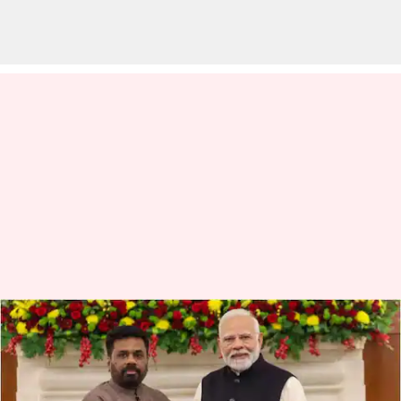
ஏப்ரல் 5 ஆம் தேதி
இலங்கை செல்கிறார்
பிரதமர் மோடி; சம்பூர்