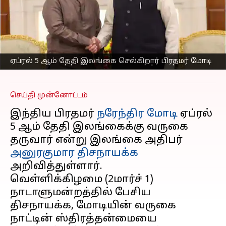
சூரிய மின்
நிலையத்திற்கான
பணிகளை தொடங்கி
வைக்கிறார்
ஏப்ரல் 5 ஆம் தேதி இலங்கை செல்கிறார் பிரதமர் மோடி
எழுதியவர்
Mar 22, 2025
05:09 pm
Sekar Chinnappan
செய்தி முன்னோட்டம்
இந்திய பிரதமர்
நரேந்திர மோடி
ஏப்ரல்
5 ஆம் தேதி இலங்கைக்கு வருகை
தருவார் என்று இலங்கை அதிபர்
அனுரகுமார திசநாயக்க
அறிவித்துள்ளார்.
வெள்ளிக்கிழமை (2மார்ச் 1)
நாடாளுமன்றத்தில் பேசிய
திசநாயக்க, மோடியின் வருகை
நாட்டின் ஸ்திரத்தன்மையை