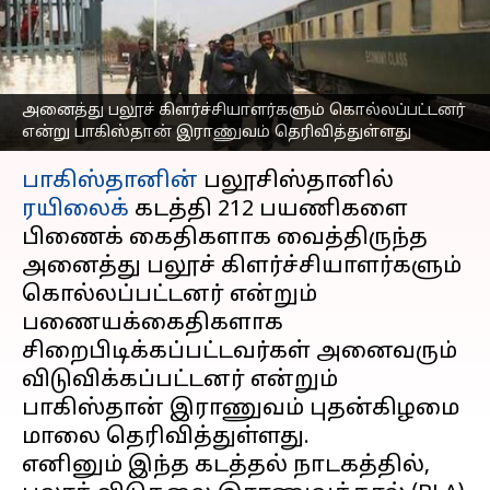
கிளர்ச்சியாளர்கள்
கொல்லப்பட்டனர்
எழுதியவர்
Mar 13, 2025
08:19 am
Venkatalakshmi V
அனைத்து பலூச் கிளர்ச்சியாளர்களும் கொல்லப்பட்டனர்
என்று பாகிஸ்தான் இராணுவம் தெரிவித்துள்ளது
செய்தி முன்னோட்டம்
பாகிஸ்தானின்
பலூசிஸ்தானில்
ரயிலைக்
கடத்தி 212 பயணிகளை
பிணைக் கைதிகளாக வைத்திருந்த
அனைத்து பலூச் கிளர்ச்சியாளர்களும்
கொல்லப்பட்டனர் என்றும்
பணையக்கைதிகளாக
சிறைபிடிக்கப்பட்டவர்கள் அனைவரும்
விடுவிக்கப்பட்டனர் என்றும்
பாகிஸ்தான் இராணுவம் புதன்கிழமை
மாலை தெரிவித்துள்ளது.
எனினும் இந்த கடத்தல் நாடகத்தில்,