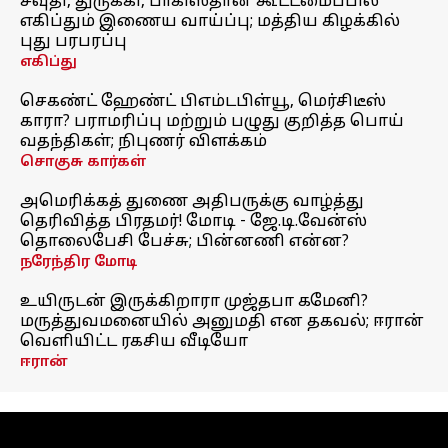
சவுதி, துருக்கி, பாகிஸ்தான் கூட்டமைப்பில்
எகிப்தும் இணைய வாய்ப்பு; மத்திய கிழக்கில்
புது பரபரப்பு
எகிப்து
செகண்ட் ஹேண்ட் பிஎம்டபிள்யூ, மெர்சிடீஸ்
காரா? பராமரிப்பு மற்றும் பழுது குறித்த பொய்
வதந்திகள்; நிபுணர் விளக்கம்
சொகுசு கார்கள்
அமெரிக்கத் துணை அதிபருக்கு வாழ்த்து
தெரிவித்த பிரதமர்! மோடி - ஜே.டி.வேன்ஸ்
தொலைபேசி பேச்சு; பின்னணி என்ன?
நரேந்திர மோடி
உயிருடன் இருக்கிறாரா முஜ்தபா கமேனி?
மருத்துவமனையில் அனுமதி என தகவல்; ஈரான்
வெளியிட்ட ரகசிய வீடியோ
ஈரான்