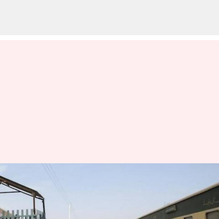
பாகிஸ்தான் ரயில்
கடத்தல்: பணயக்கைதிகள்
முற்றிலுமாக மீட்பு, 30