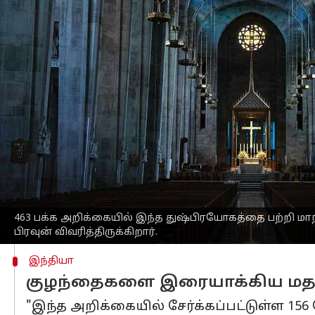
எழுதியவர்
Apr 07, 2023
12:24 pm
Sindhuja SM
செய்தி முன்னோட்டம்
பால்டிமோர் கத்தோலிக்க தேவாலய அதிகா
ஆண்டுகளாக மூடிமறைப்பதாக
மேரிலாந
463 பக்க அறிக்கையில் இந்த துஷ்பிரய
பாதிரியார்கள் மீது குற்றம்சாட்டப்பட்ட
"மீண்டும் மீண்டும், தேவாலயத்தின் உறு
முடிந்தவரை ஒப்புக்கொள்ள மறுத்துவிட்ட
"குழந்தைகளைப் பாதுகாப்பதை விட, அவத
அக்கறை கொண்டிருந்தார் என்பதை தேவ
463 பக்க அறிக்கையில் இந்த துஷ்பிரயோகத்தை பற்றி ம
பிரவுன் விவரித்திருக்கிறார்.
இந்தியா
குழந்தைகளை இரையாக்கிய மதகு
"இந்த அறிக்கையில் சேர்க்கப்பட்டுள்ள 15