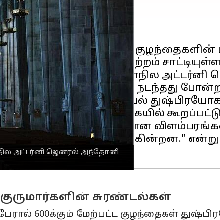
ரிகள் 600க்கும் மேற்பட்ட குழந்தைகளின
்தின்
உயர் வழக்கறிஞர் குற்றம் சாட்டியுள்ளா
ோகத்தை பற்றி விவரித்த மாநில அட்டர்னி 
ுள்ளது, துஷ்பிரயோகம் எப்படி நடந்தது போன்
ப்பினர்கள் குழந்தை பாலியல் துஷ்பிரயோக
னர்." என்று அந்த அறிக்கையில் கூறப்பட்டு
ூறு மற்றும் எதிர்மறையான விளம்பரங்கள
ாலய ஆவணங்கள் காட்டுகின்றன." என்றும
ாநில அட்டர்னி ஜெனரல் அந்தோனி
ருமார்களின் சுரண்டல்கள்
6 பேரால் 600க்கும் மேற்பட்ட குழந்தைகள் துஷ்