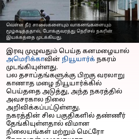
போக்குவரத்து
கடுமையாக பாதிப்பு
எழுதியவர்
Sep 30, 2023
10:46 am
Sindhuja SM
வெள்ள நீர் சாலைகளையும் வாகனங்களையும்
மூழ்கடித்ததால், போக்குவரத்து நெரிசல் நகரின்
இயக்கத்தை முடக்கியது.
செய்தி முன்னோட்டம்
இரவு முழுவதும் பெய்த கனமழையால்
அமெரிக்கா
வின்
நியூயார்க்
நகரம்
முடங்கியுள்ளது.
பல தசாப்தங்களுக்கு பிறகு வரலாறு
காணாத மழை நியூயார்க்கில்
பெய்ததை அடுத்து, அந்த நகரத்தில்
அவசரகால நிலை
அறிவிக்கப்பட்டுள்ளது.
நகரத்தின் சில பகுதிகளில் தண்ணீர்
தேங்கியுள்ளதால் விமான
நிலையங்கள் மற்றும் மெட்ரோ