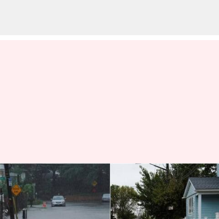
வெள்ளத்தில் மூழ்கிய
நியூயார்க் நகரம்: மெட்ரோ
மற்றும் விமான