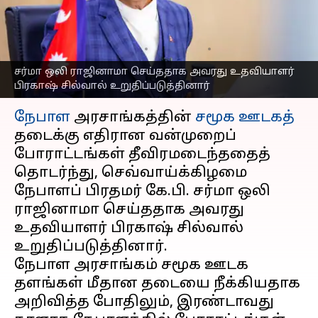
கொண்டதையடுத்து
பிரதமர் ஒலி ராஜினாமா
எழுதியவர்
Sep 09, 2025
02:47 pm
Venkatalakshmi V
சர்மா ஒலி ராஜினாமா செய்ததாக அவரது உதவியாளர்
பிரகாஷ் சில்வால் உறுதிப்படுத்தினார்
செய்தி முன்னோட்டம்
நேபாள
அரசாங்கத்தின்
சமூக ஊடகத்
தடைக்கு எதிரான வன்முறைப்
போராட்டங்கள் தீவிரமடைந்ததைத்
தொடர்ந்து, செவ்வாய்க்கிழமை
நேபாளப் பிரதமர் கே.பி. சர்மா ஒலி
ராஜினாமா செய்ததாக அவரது
உதவியாளர் பிரகாஷ் சில்வால்
உறுதிப்படுத்தினார்.
நேபாள அரசாங்கம் சமூக ஊடக
தளங்கள் மீதான தடையை நீக்கியதாக
அறிவித்த போதிலும், இரண்டாவது