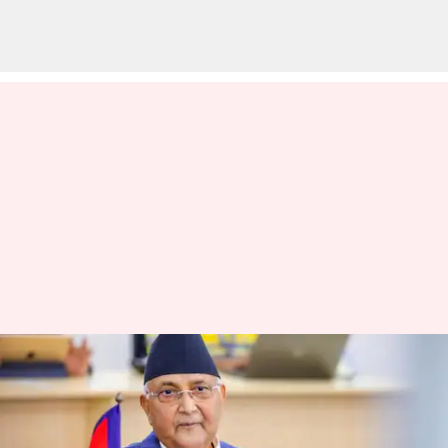
நேபாள இராணுவத்
தலைவர் பதவி
விலகுமாறு கேட்டுக்