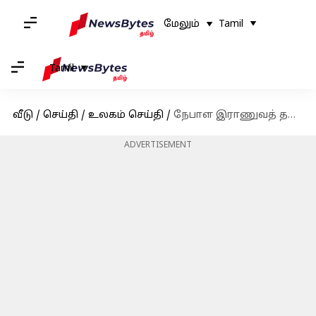
மேலும்
Tamil
Tamil
வீடு
/
செய்தி
/
உலகம் செய்தி
/
நேபாள இராணுவத் தலைவர் பதவி விலகுமாறு கேட்டுக் கொண்டதையடுத்து பிரதமர் ஒலி ராஜினாமா
ADVERTISEMENT