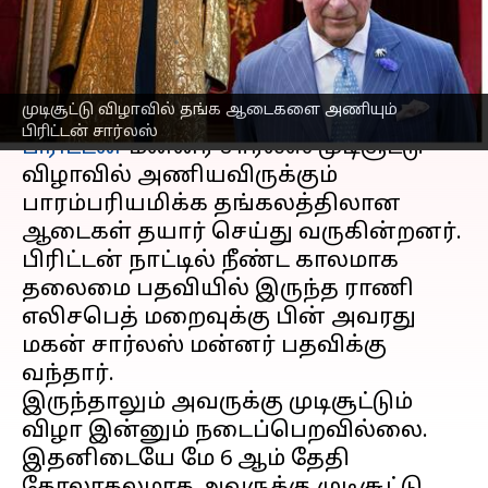
தங்க ஆடைகள்!
எழுதியவர்
May 02, 2023
02:35 pm
Siranjeevi
செய்தி முன்னோட்டம்
முடிசூட்டு விழாவில் தங்க ஆடைகளை அணியும்
பிரிட்டன் சார்லஸ்
பிரிட்டன்
மன்னர் சார்லஸ் முடிசூட்டு
விழாவில் அணியவிருக்கும்
பாரம்பரியமிக்க தங்கலத்திலான
ஆடைகள் தயார் செய்து வருகின்றனர்.
பிரிட்டன் நாட்டில் நீண்ட காலமாக
தலைமை பதவியில் இருந்த ராணி
எலிசபெத் மறைவுக்கு பின் அவரது
மகன் சார்லஸ் மன்னர் பதவிக்கு
வந்தார்.
இருந்தாலும் அவருக்கு முடிசூட்டும்
விழா இன்னும் நடைப்பெறவில்லை.
இதனிடையே மே 6 ஆம் தேதி