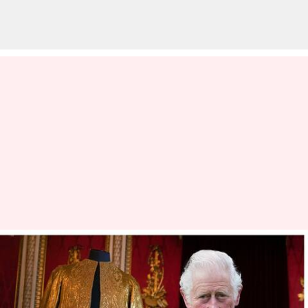
முடிசூட்டு விழாவில்
பிரிட்டன் சார்லஸ்
அணியும் விலையுர்ந்த