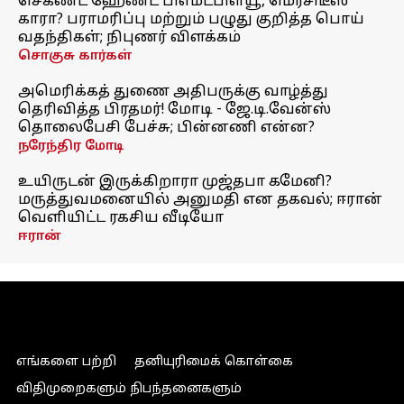
செகண்ட் ஹேண்ட் பிஎம்டபிள்யூ, மெர்சிடீஸ்
காரா? பராமரிப்பு மற்றும் பழுது குறித்த பொய்
வதந்திகள்; நிபுணர் விளக்கம்
சொகுசு கார்கள்
அமெரிக்கத் துணை அதிபருக்கு வாழ்த்து
தெரிவித்த பிரதமர்! மோடி - ஜே.டி.வேன்ஸ்
தொலைபேசி பேச்சு; பின்னணி என்ன?
நரேந்திர மோடி
உயிருடன் இருக்கிறாரா முஜ்தபா கமேனி?
மருத்துவமனையில் அனுமதி என தகவல்; ஈரான்
வெளியிட்ட ரகசிய வீடியோ
ஈரான்
எங்களை பற்றி
தனியுரிமைக் கொள்கை
விதிமுறைகளும் நிபந்தனைகளும்