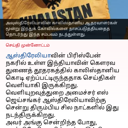
காலிஸ்தானி
ஆதரவாளர்கள்
அட்டூழியம்
அவுஸ்திரேலியாவின் காலிஸ்தானிய ஆதரவாளர்கள்
எழுதியவர்
Feb 24, 2023
05:46 pm
மூன்று இந்துக் கோவில்களை நாசப்படுத்தியதைத்
Sindhuja SM
தொடர்ந்து இந்த சம்பவம் நடந்துள்ளது.
செய்தி முன்னோட்டம்
ஆஸ்திரேலியா
வின் பிரிஸ்பேன்
நகரில் உள்ள இந்தியாவின் கெளரவ
துணைத் தூதரகத்தில் காலிஸ்தானிய
கொடி ஏற்ப்பட்டிருந்ததாக செய்திகள்
வெளியாகி இருக்கிறது.
வெளியுறவுத்துறை அமைச்சர் எஸ்
ஜெய்சங்கர் ஆஸ்திரேலியாவிற்கு
சென்று திரும்பிய சில நாட்களில் இது
நடந்திருக்கிறது.
அவர் அங்கு சென்றிந்த போது,