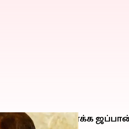
ி உடைவதைத் தவிர்க்க ஜப்பா