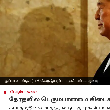
எழுதியவர்
Sep 07, 2025
01:07 pm
Sekar Chinnappan
செய்தி முன்னோட்டம்
ஜப்பான்
பிரதமர் ஷிகெரு இஷிபா, ஜூலை ம
பொறுப்பேற்றுப் பதவி விலக முடிவு செய்
ஒரு மாதத்திற்கும் மேலாகப் பதவி விலக 
கடுமையான அழுத்தத்திற்குப் பணிந்து இந
இந்த முடிவு, கட்சித் தலைமைக்கான தேர்த
வாக்களிக்க இருந்ததற்கு ஒரு நாள் முன்
இஷிபாவின் இந்த முடிவு, கட்சியில் ம
ஜப்பான் பிரதமர் ஷிகெரு இஷிபா பதவி விலக முடிவு
பெரும்பான்மை
தேர்தலில் பெரும்பான்மை கிடை
கடந்த ஜூலை மாதத்தில் நடந்த முக்கியம