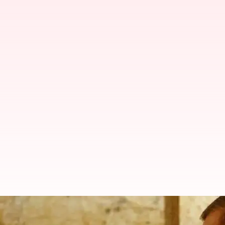
தேர்தல் தோல்வியால் கட்ச
பதவி விலக முடிவு