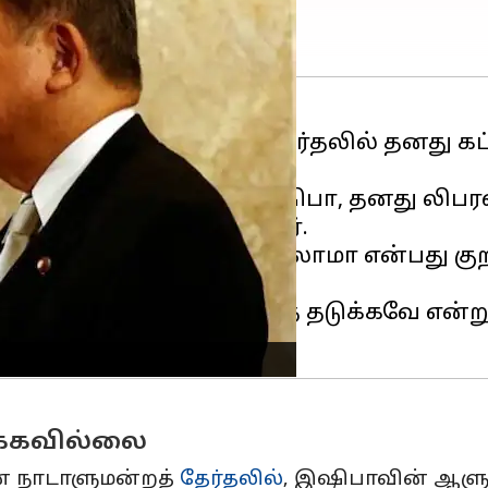
ாத நாடாளுமன்றத் தேர்தலில் தனது கட்சிக
துள்ளார்.
மறுத்து வந்த
பிரதமர்
இஷிபா, தனது லிபரல் 
்த முடிவை எடுத்துள்ளார்.
லை முன்கூட்டியே நடத்தலாமா என்பது குறித்
னதாக எடுக்கப்பட்டது.
ேலும் பிளவுகள் ஏற்படுவதைத் தடுக்கவே எ
க்கவில்லை
ான நாடாளுமன்றத்
தேர்தலில்
, இஷிபாவின் ஆளு