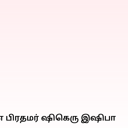
ன் பிரதமர் ஷிகெரு இஷிபா