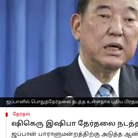
எழுதியவர்
Sep 30, 2024
03:18 pm
Sekar Chinnappan
செய்தி முன்னோட்டம்
ஜப்பான்
பிரதமர் ஷிகெரு இஷிபா, அக்டோ
(செப்டம்பர் 30) தெரிவித்தார்.
இஷிபா தனது கட்சியின் கீழ்சபை பெரும
நிலையை உறுதிப்படுத்தவும் முயற்சிப்ப
முன்னதாக, கடந்த வாரம் லிபரல் டெமாக
செவ்வாயன்று நடைபெறும் சிறப்பு நாட
செய்யப்பட உள்ளார்.
அவருக்கு முன்னர் பதவியில் இருந்த ஃ
ஜப்பானில் பொதுத்தேர்தலை நடத்த உள்ளதாக புதிய பிரதமர
தேர்தல்
ஷிகெரு இஷிபா தேர்தலை நடத்த
ஜப்பான் பாராளுமன்றத்திற்கு அடுத்த ஆண