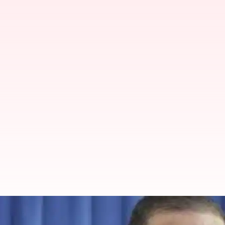
அக்டோபர் 27ஆம் தேதி பொதுத