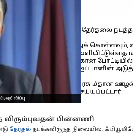
பர் 27ஆம் தேதி பொதுத் தேர்தலை நடத்த 
்பான்மையை தக்க வைத்துக் கொள்ளவும், ஊ
தால், இந்த அறிவிப்பை வெளியிட்டுள்ளதாக
்ரடிக் கட்சியின் தலைமைக்கான போட்டியில
ாளுமன்ற அமர்வின் போது ஜப்பானின் அடுத
பியூமியோ கிஷிடா தனது அரசு மீதான ஊழல்
் அறிவிப்பு
 விரும்புவதன் பின்னணி
்டு
தேர்தல்
நடக்கவிருந்த நிலையில், ஃபியூமிய