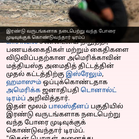
ஹமாஸ் உடன்பாடு: டிரம்ப்
எழுதியவர்
Oct 09, 2025
07:53 am
Venkatalakshmi V
செய்தி முன்னோட்டம்
இரண்டு வருடங்களாக நடைபெற்று வந்த போரை
முடிவுக்குக் கொண்டுவந்தார் டிரம்ப்
காசாவில்
சண்டையை நிறுத்தி,
பணயக்கைதிகள் மற்றும் கைதிகளை
விடுவிப்பதற்கான அமெரிக்காவின்
மத்தியஸ்த அமைதித் திட்டத்தின்
முதல் கட்டத்திற்கு
இஸ்ரேலும்
,
ஹமாஸும்
ஒப்புக்கொண்டதாக
அமெரிக்க
ஜனாதிபதி
டொனால்ட்
டிரம்ப்
அறிவித்தார்.
இதன் மூலம்
பாலஸ்தீனப்
பகுதியில்
இரண்டு வருடங்களாக நடைபெற்று
வந்த போரை முடிவுக்குக்
கொண்டுவந்தார் டிரம்ப்.