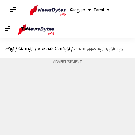
மேலும்
Tamil
Tamil
வீடு
/
செய்தி
/
உலகம் செய்தி
/
காசா அமைதித் திட்டத்தின் முதல் கட்டத்திற்கு இஸ்ரேல், ஹமாஸ் உடன்பாடு: டிரம்ப்
ADVERTISEMENT