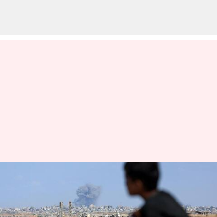
காசா அமைதித்
திட்டத்தின் முதல்
கட்டத்திற்கு இஸ்ரேல்,