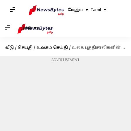
மேலும்
Tamil
Tamil
வீடு
/
செய்தி
/
உலகம் செய்தி
/
உலக புத்திசாலிகளின் பட்டியலில் இரண்டாவது முறையாக இடம் பிடித்த அமெரிக்க-தமிழ் சிறுமி
ADVERTISEMENT