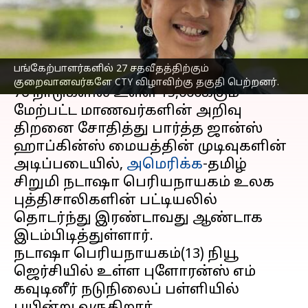
அமெரிக்க-தமிழ் சிறுமி
எழுதியவர்
Feb 07, 2023
01:20 pm
Sindhuja SM
செய்தி முன்னோட்டம்
பங்கேற்பாளர்களில் 27 சதவீதத்திற்கும்
குறைவானவர்களே CTY விழாவிற்கு தகுதி பெற்றனர்.
76 நாடுகளில் உள்ள 15,000க்கும்
மேற்பட்ட மாணவர்களின் அறிவு
திறனை சோதித்து பார்த்த ஜான்ஸ்
ஹாப்கின்ஸ் மையத்தின் முடிவுகளின்
அடிப்படையில்,
அமெரிக்க
-தமிழ்
சிறுமி நடாஷா பெரியநாயகம் உலக
புத்திசாலிகளின் பட்டியலில்
தொடர்ந்து இரண்டாவது ஆண்டாக
இடம்பிடித்துள்ளார்.
நடாஷா பெரியநாயகம்(13) நியூ
ஜெர்சியில் உள்ள புளோரன்ஸ் எம்
கவுடினீர் நடுநிலைப் பள்ளியில்