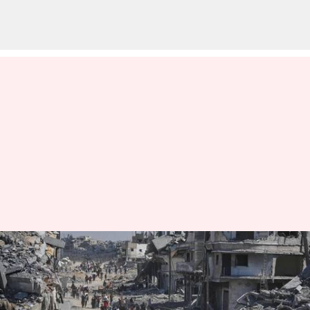
காசா ஒப்பந்தத்தின்படி
பிணைக்கைதிகள்
பரிமாற்றம் தொடங்கியது;