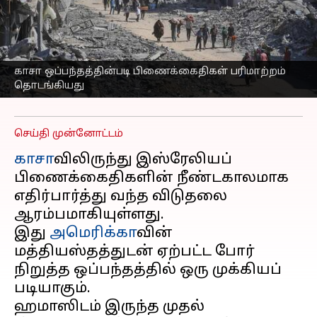
முதல் தொகுதி
இஸ்ரேலிய
பிணைக்கைதிகள் ரெட்
கிராஸிடம் ஒப்படைப்பு
காசா ஒப்பந்தத்தின்படி பிணைக்கைதிகள் பரிமாற்றம்
தொடங்கியது
எழுதியவர்
Oct 13, 2025
12:07 pm
Sekar Chinnappan
செய்தி முன்னோட்டம்
காசா
விலிருந்து இஸ்ரேலியப்
பிணைக்கைதிகளின் நீண்டகாலமாக
எதிர்பார்த்து வந்த விடுதலை
ஆரம்பமாகியுள்ளது.
இது
அமெரிக்கா
வின்
மத்தியஸ்தத்துடன் ஏற்பட்ட போர்
நிறுத்த ஒப்பந்தத்தில் ஒரு முக்கியப்
படியாகும்.
ஹமாஸிடம் இருந்த முதல்