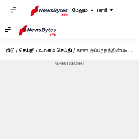
மேலும்
Tamil
Tamil
வீடு
/
செய்தி
/
உலகம் செய்தி
/
காசா ஒப்பந்தத்தின்படி பிணைக்கைதிகள் பரிமாற்றம் தொடங்கியது; முதல் தொகுதி இஸ்ரேலிய பிணைக்கைதிகள் ரெட் கிராஸிடம் ஒப்படைப்பு
ADVERTISEMENT