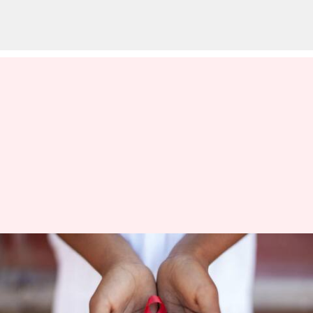
வேகமாக குறைந்துவரும்
பாதிப்புகள்; எச்ஐவியை
எதிர்கொள்வதில்