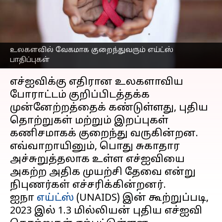
உலகளாவிய
முன்னேற்றம்
எழுதியவர்
Nov 26, 2024
08:13 pm
Sekar Chinnappan
உலகளவில் வேகமாக குறைந்துவரும் எய்ட்ஸ்
பாதிப்புகள்
செய்தி முன்னோட்டம்
எச்ஐவிக்கு எதிரான உலகளாவிய
போராட்டம் குறிப்பிடத்தக்க
முன்னேற்றத்தைக் கண்டுள்ளது, புதிய
தொற்றுகள் மற்றும் இறப்புகள்
கணிசமாகக் குறைந்து வருகின்றன.
எவ்வாறாயினும், பொது சுகாதார
அச்சுறுத்தலாக உள்ள எச்ஐவியை
அகற்ற அதிக முயற்சி தேவை என்று
நிபுணர்கள் எச்சரிக்கின்றனர்.
ஐநா
எய்ட்ஸ்
(UNAIDS) இன் கூற்றுப்படி,
2023 இல் 1.3 மில்லியன் புதிய எச்ஐவி