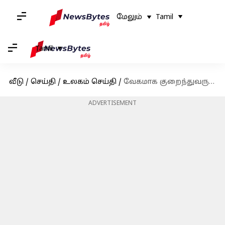
மேலும்
Tamil
Tamil
வீடு
/
செய்தி
/
உலகம் செய்தி
/
வேகமாக குறைந்துவரும் பாதிப்புகள்; எச்ஐவியை எதிர்கொள்வதில் உலகளாவிய முன்னேற்றம்
ADVERTISEMENT