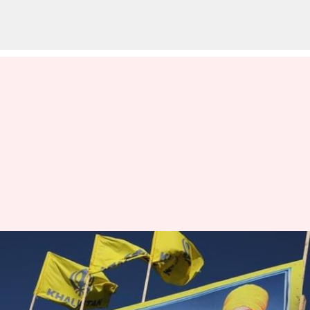
நிஜ்ஜார் கொலை
வழக்கில் கனடாவின்
ஆதாரங்களை