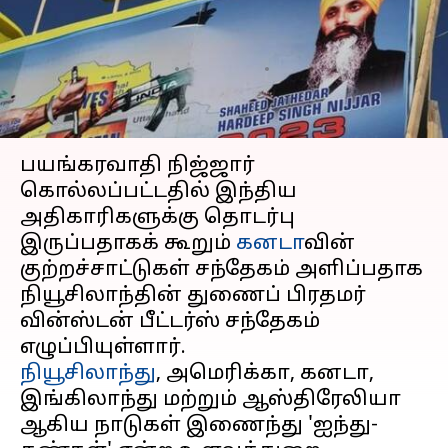
சந்தேகிக்கிறது
நியூசிலாந்து
எழுதியவர்
Mar 13, 2024
10:56 am
Sindhuja SM
செய்தி முன்னோட்டம்
பயங்கரவாதி நிஜ்ஜார்
கொல்லப்பட்டதில் இந்திய
அதிகாரிகளுக்கு தொடர்பு
இருப்பதாகக் கூறும்
கனடா
வின்
குற்றச்சாட்டுகள் சந்தேகம் அளிப்பதாக
நியூசிலாந்தின் துணைப் பிரதமர்
வின்ஸ்டன் பீட்டர்ஸ் சந்தேகம்
நியூசிலாந்து
, அமெரிக்கா, கனடா,
இங்கிலாந்து மற்றும் ஆஸ்திரேலியா
ஆகிய நாடுகள் இணைந்து 'ஐந்து-