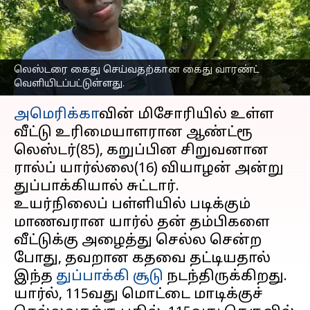
கதவை தட்டியதால் நேர்ந்த
விபரீதம்
எழுதியவர்
Apr 18, 2023
01:47 pm
Sindhuja SM
லெஸ்டரை கைது செய்வதற்கான கைது வாரண்ட்
வெளியிடப்பட்டுள்ளது.
செய்தி முன்னோட்டம்
அமெரிக்கா
வின் மிசோரியில் உள்ள
வீட்டு உரிமையாளரான ஆண்ட்ரூ
லெஸ்டர்(85), கறுப்பின சிறுவனான
ரால்ப் யார்ல்லை(16) வியாழன் அன்று
துப்பாக்கியால் சுட்டார்.
உயர்நிலைப் பள்ளியில் படிக்கும்
மாணவரான யார்ல் தன் தம்பிகளை
வீட்டுக்கு அழைத்து செல்ல சென்ற
போது, தவறான கதவை தட்டியதால்
இந்த
துப்பாக்கி சூடு
நடந்திருக்கிறது.
யார்ல், 115வது மொட்டை மாடிக்குச்