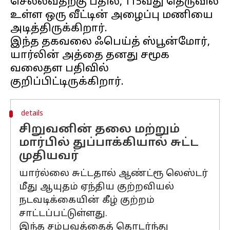
செல்லவதற்கு பதில், 115வது தெருவில்
உள்ள ஒரு வீட்டின் அழைப்பு மணியை
அடித்திருக்கிறார்.
இந்த தகவலை ஃபெய்த் ஸ்பூன்மோர்,
யார்லின் அத்தை தனது சமூக
வலைதள பதிவில்
details
சிறுவனின் தலை மற்றும்
மார்பில் துப்பாக்கியால் சுட்ட
முதியவர்
யார்ல்லை சுட்டதால் ஆண்ட்ரூ லெஸ்டர்
மீது ஆயுதம் ஏந்திய குற்றவியல்
நடவடிக்கையின் கீழ் குற்றம்
சாட்டப்பட்டுள்ளது.
இந்த சம்பவத்தைத் தொடர்ந்து