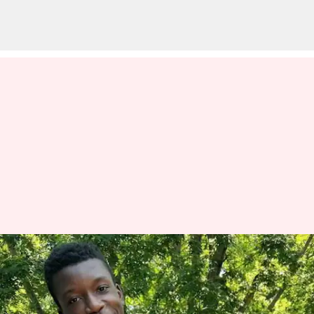
கறுப்பின சிறுவனை
துப்பாக்கியால் சுட்ட
அமெரிக்கர்: தவறான