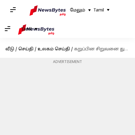
மேலும்
Tamil
Tamil
வீடு
/
செய்தி
/
உலகம் செய்தி
/
கறுப்பின சிறுவனை துப்பாக்கியால் சுட்ட அமெரிக்கர்: தவறான கதவை தட்டியதால் நேர்ந்த விபரீதம்
ADVERTISEMENT