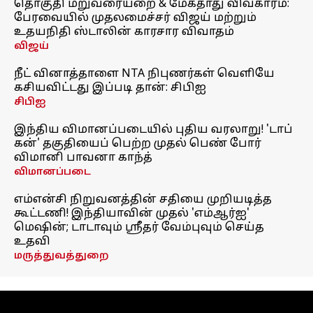
தொகுதி மறுவரையறை & மேகதாது விவகாரம்:
பேரவையில் முதலமைச்சர் விஜய் மற்றும்
உதயநிதி ஸ்டாலின் காரசார விவாதம்
விஜய்
நீட் வினாத்தாளை NTA நிபுணர்கள் வெளியே
கசியவிட்டது இப்படி தான்: சிபிஐ
சிபிஐ
இந்திய விமானப்படையில் புதிய வரலாறு! 'டாப்
கன்' தகுதியைப் பெற்ற முதல் பெண் போர்
விமானி பாவனா காந்த்
விமானப்படை
எம்என்சி நிறுவனத்தின் சதியை முறியடித்த
கூட்டணி! இந்தியாவின் முதல் 'எம்ஆர்ஐ'
மெஷின்; டாடாவும் ஸ்ரீதர் வேம்புவும் செய்த
உதவி
மருத்துவத்துறை