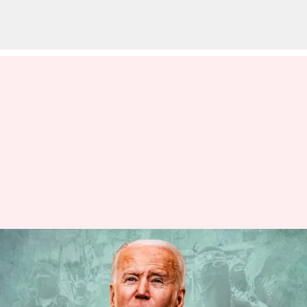
சுதந்திரமான
பாலஸ்தீனத்தை நிறுவ
பரிந்துரைத்தார்