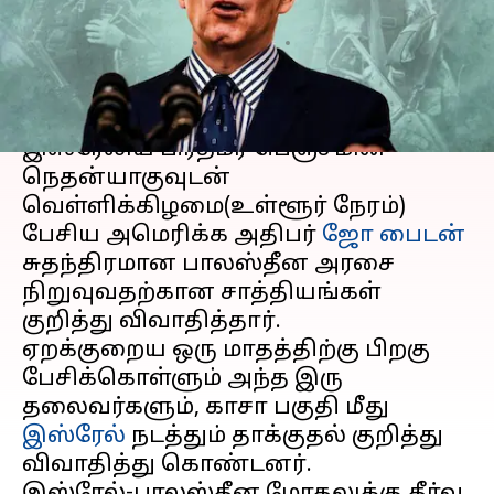
அமெரிக்க அதிபர் பைடன்
எழுதியவர்
Jan 20, 2024
06:58 pm
Sindhuja SM
செய்தி முன்னோட்டம்
இஸ்ரேலிய பிரதமர் பெஞ்சமின்
நெதன்யாகுவுடன்
வெள்ளிக்கிழமை(உள்ளூர் நேரம்)
பேசிய அமெரிக்க அதிபர்
ஜோ பைடன்
சுதந்திரமான பாலஸ்தீன அரசை
நிறுவுவதற்கான சாத்தியங்கள்
குறித்து விவாதித்தார்.
ஏறக்குறைய ஒரு மாதத்திற்கு பிறகு
பேசிக்கொள்ளும் அந்த இரு
தலைவர்களும், காசா பகுதி மீது
இஸ்ரேல்
நடத்தும் தாக்குதல் குறித்து
விவாதித்து கொண்டனர்.