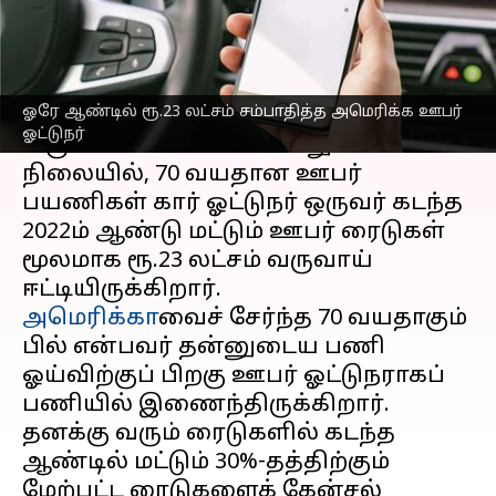
எழுதியவர்
Nov 07, 2023
12:33 pm
Prasanna Venkatesh
செய்தி முன்னோட்டம்
ஓரே ஆண்டில் ரூ.23 லட்சம் சம்பாதித்த அமெரிக்க ஊபர்
ஓலா
மற்றும் ஊபர் ஓட்டுநர்கள் அதிக
ஓட்டுநர்
வருவாயில்லை எனக் கூறும்
நிலையில், 70 வயதான ஊபர்
பயணிகள் கார் ஓட்டுநர் ஒருவர் கடந்த
2022ம் ஆண்டு மட்டும் ஊபர் ரைடுகள்
மூலமாக ரூ.23 லட்சம் வருவாய்
அமெரிக்கா
வைச் சேர்ந்த 70 வயதாகும்
பில் என்பவர் தன்னுடைய பணி
ஓய்விற்குப் பிறகு ஊபர் ஓட்டுநராகப்
பணியில் இணைந்திருக்கிறார்.
தனக்கு வரும் ரைடுகளில் கடந்த
ஆண்டில் மட்டும் 30%-தத்திற்கும்
மேற்பட்ட ரைடுகளைக் கேன்சல்