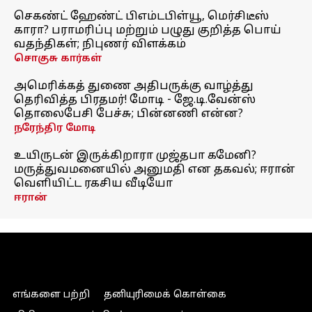
செகண்ட் ஹேண்ட் பிஎம்டபிள்யூ, மெர்சிடீஸ்
காரா? பராமரிப்பு மற்றும் பழுது குறித்த பொய்
வதந்திகள்; நிபுணர் விளக்கம்
சொகுசு கார்கள்
அமெரிக்கத் துணை அதிபருக்கு வாழ்த்து
தெரிவித்த பிரதமர்! மோடி - ஜே.டி.வேன்ஸ்
தொலைபேசி பேச்சு; பின்னணி என்ன?
நரேந்திர மோடி
உயிருடன் இருக்கிறாரா முஜ்தபா கமேனி?
மருத்துவமனையில் அனுமதி என தகவல்; ஈரான்
வெளியிட்ட ரகசிய வீடியோ
ஈரான்
எங்களை பற்றி
தனியுரிமைக் கொள்கை