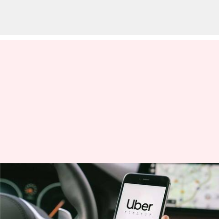
ஓரே ஆண்டில் ரூ.23 லட்சம்
சம்பாதித்த அமெரிக்க
ஊபர் ஓட்டுநர்