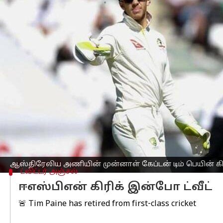
எழுதியவர்
Mar 17, 2023
12:40 pm
Sekar Chinnappan
செய்தி முன்னோட்டம்
ஆஸ்திரேலிய
கிரிக்கெட்
அணியின் முன்ன
இருந்தும் ஓய்வு பெறுவதாக அறிவித்துள்
பெண் ஊழியருக்கு ஆபாச மெசேஜ் அனுப்ப
ஆஸ்திரேலியாவின் டெஸ்ட் கேப்டன் பதவி
அதன் பிறகு முதல்தர போட்டிகளில் மட்டு
ஒரு தசாப்த கிரிக்கெட் வாழ்க்கையில், பெ
எண்ணிக்கையில் ஒன்பது அரை சதங்கள் 
ஆஸ்திரேலிய அணியின் முன்னாள் கேப்டன் டிம் பெயின் கிரி
ட்விட்டர் அஞ்சல்
ஈஎஸ்பிஎன் கிரிக் இன்போ ட்வீட்
🚨 Tim Paine has retired from first-class cricket