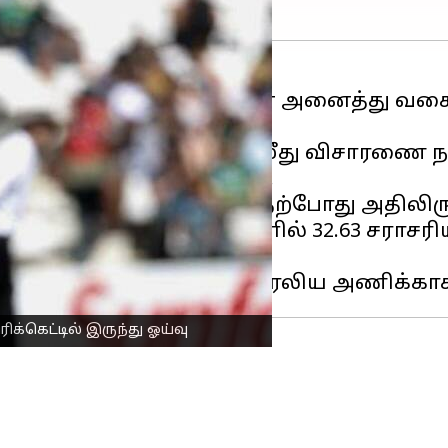
ாள் கேப்டன் டிம் பெயின் அனைத்து வக
ளார்.
ியதாக 2021இல் இவர் மீது விசாரணை நடந
யில் இருந்து விலகினார்.
மே ஆடி வந்த நிலையில், தற்போது அதிலிரு
யின் 35 டெஸ்ட் போட்டிகளில் 32.63 சராசரி
அடங்கும்.
க்கெட்டில் இருந்து ஓய்வு