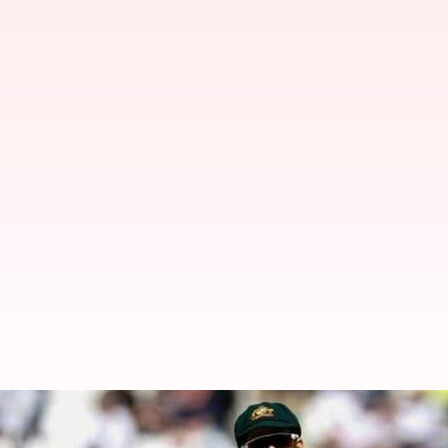
ஆஸ்திரேலிய அணியின் முன்ன