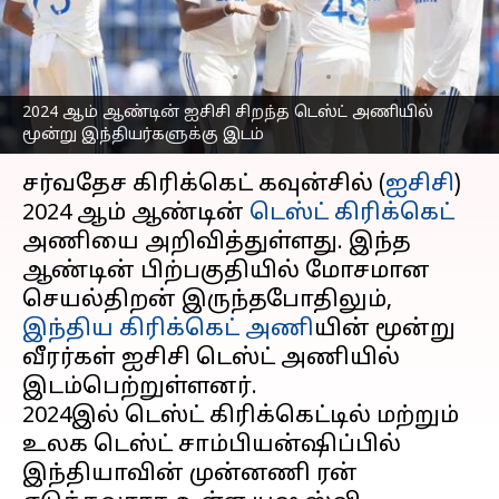
இடம்; விராட் கோலிக்கு
இடமில்லை
எழுதியவர்
Jan 24, 2025
04:31 pm
Sekar Chinnappan
2024 ஆம் ஆண்டின் ஐசிசி சிறந்த டெஸ்ட் அணியில்
மூன்று இந்தியர்களுக்கு இடம்
செய்தி முன்னோட்டம்
சர்வதேச கிரிக்கெட் கவுன்சில் (
ஐசிசி
)
2024 ஆம் ஆண்டின்
டெஸ்ட் கிரிக்கெட்
அணியை அறிவித்துள்ளது. இந்த
ஆண்டின் பிற்பகுதியில் மோசமான
செயல்திறன் இருந்தபோதிலும்,
இந்திய கிரிக்கெட் அணி
யின் மூன்று
வீரர்கள் ஐசிசி டெஸ்ட் அணியில்
இடம்பெற்றுள்ளனர்.
2024இல் டெஸ்ட் கிரிக்கெட்டில் மற்றும்
உலக டெஸ்ட் சாம்பியன்ஷிப்பில்
இந்தியாவின் முன்னணி ரன்