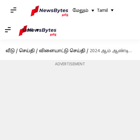
மேலும்
Tamil
Tamil
வீடு
/
செய்தி
/
விளையாட்டு செய்தி
/
2024 ஆம் ஆண்டின் ஐசிசி சிறந்த டெஸ்ட் அணியில் மூன்று இந்தியர்களுக்கு இடம்; விராட் கோலிக்கு இடமில்லை
ADVERTISEMENT