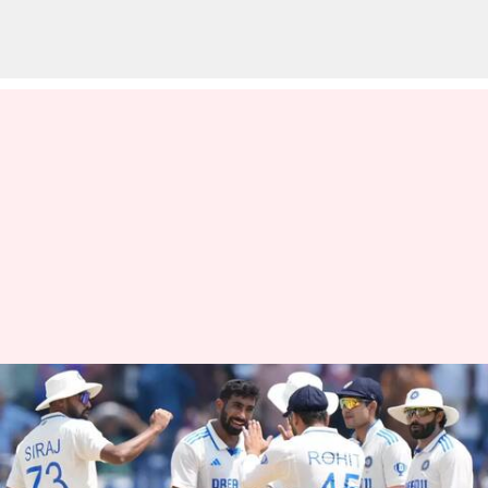
2024 ஆம் ஆண்டின் ஐசிசி
சிறந்த டெஸ்ட் அணியில்
மூன்று இந்தியர்களுக்கு