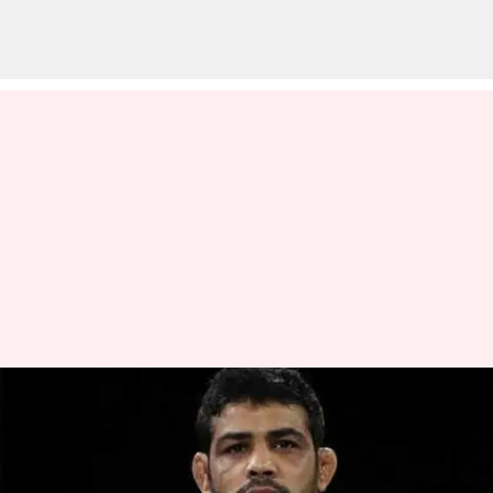
ஒலிம்பிக் மல்யுத்த வீரர்
சுஷில் குமாரின் ஜாமீனை
உச்ச நீதிமன்றம் ரத்து