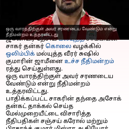
செய்தது
எழுதியவர்
Aug 13, 2025
01:33 pm
Venkatalakshmi V
செய்தி முன்னோட்டம்
ஒரு வாரத்திற்குள் அவர் சரணடைய வேண்டும் என்று
நீதிமன்றம் உத்தரவிட்டது
ஜூனியர் தேசிய
மல்யுத்த
சாம்பியன்
சாகர் தன்கர்
கொலை
வழக்கில்
ஒலிம்பிக்
மல்யுத்த வீரர் சுஷில்
குமாரின் ஜாமீனை
உச்ச நீதிமன்றம்
ரத்து செய்துள்ளது.
ஒரு வாரத்திற்குள் அவர் சரணடைய
வேண்டும் என்று நீதிமன்றம்
உத்தரவிட்டது.
பாதிக்கப்பட்ட சாகரின் தந்தை அசோக்
தன்கட் தாக்கல் செய்த
மேல்முறையீட்டை விசாரித்த
நீதிபதிகள் சஞ்சய் கரோல் மற்றும்