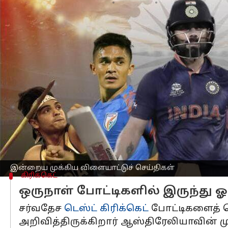
எழுதியவர்
Jan 02, 2024
09:21 am
Prasanna Venkatesh
செய்தி முன்னோட்டம்
இந்திய பெண்கள்
கிரிக்கெட்
அணி மற்று
மற்றும் கடைசி ஒருநாள் போட்டியானது
ஆஸ்திரேலிய அணியானது, இந்திய அணியை
போட்டியில் 3 ரன்கள் வித்தியாசத்திலும்
இன்றைய போட்டியில் ஆறுதல் வெற்றியை
இந்திய பெண்கள் கிரிக்கெட் அணியா
வீழ்த்தியிருக்கிறது. அதன் பிறகு, இந
இன்றைய முக்கிய விளையாட்டுச் செய்திகள்
கிரிக்கெட்
ஒருநாள் போட்டிகளில் இருந்து ஓ
சர்வதேச
டெஸ்ட் கிரிக்கெட்
போட்டிகளைத் தொ
அறிவித்திருக்கிறார் ஆஸ்திரேலியாவின் மு