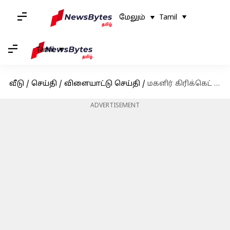
மேலும்
Tamil
Tamil
வீடு
/
செய்தி
/
விளையாட்டு செய்தி
/
மகளிர் கிரிக்கெட் வரலாற்றில் முதல் முறை; ஒரு காலண்டர் ஆண்டில் 1,000 ரன்களைக் கடந்து ஸ்மிருதி மந்தனா சாதனை
ADVERTISEMENT