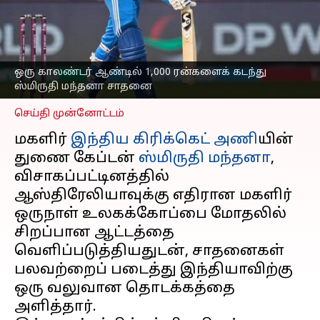
1,000 ரன்களைக் கடந்து
ஸ்மிருதி மந்தனா
சாதனை
எழுதியவர்
Oct 12, 2025
05:50 pm
ஒரு காலண்டர் ஆண்டில் 1,000 ரன்களைக் கடந்து
Sekar Chinnappan
ஸ்மிருதி மந்தனா சாதனை
செய்தி முன்னோட்டம்
மகளிர்
இந்திய கிரிக்கெட் அணி
யின்
துணை கேப்டன்
ஸ்மிருதி மந்தனா
,
விசாகப்பட்டினத்தில்
ஆஸ்திரேலியாவுக்கு எதிரான மகளிர்
ஒருநாள் உலகக்கோப்பை மோதலில்
சிறப்பான ஆட்டத்தை
வெளிப்படுத்தியதுடன், சாதனைகள்
பலவற்றைப் படைத்து இந்தியாவிற்கு
ஒரு வலுவான தொடக்கத்தை
அளித்தார்.