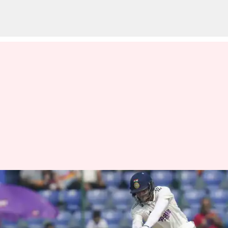
உலக டெஸ்ட்
சாம்பியன்ஷிப்பில் அதிக
ரன் குவித்த இந்திய வீரர்;