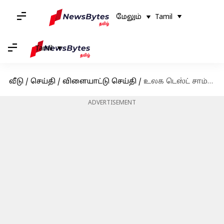
மேலும்
Tamil
Tamil
வீடு
/
செய்தி
/
விளையாட்டு செய்தி
/
உலக டெஸ்ட் சாம்பியன்ஷிப்பில் அதிக ரன் குவித்த இந்திய வீரர்; கேப்டன் ஷுப்மன் கில் சாதனை
ADVERTISEMENT