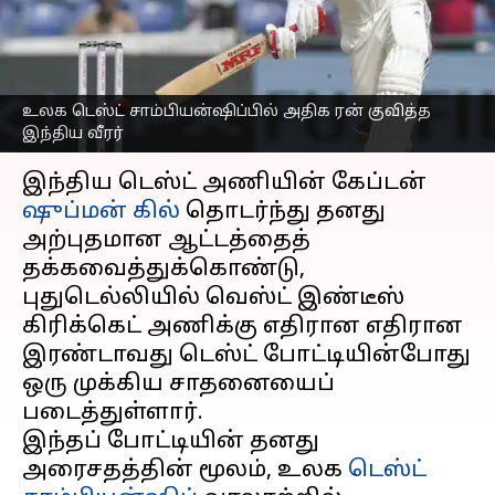
கேப்டன் ஷுப்மன் கில்
சாதனை
எழுதியவர்
Oct 11, 2025
12:57 pm
Sekar Chinnappan
உலக டெஸ்ட் சாம்பியன்ஷிப்பில் அதிக ரன் குவித்த
இந்திய வீரர்
செய்தி முன்னோட்டம்
இந்திய டெஸ்ட் அணியின் கேப்டன்
ஷுப்மன் கில்
தொடர்ந்து தனது
அற்புதமான ஆட்டத்தைத்
தக்கவைத்துக்கொண்டு,
புதுடெல்லியில் வெஸ்ட் இண்டீஸ்
கிரிக்கெட் அணிக்கு எதிரான எதிரான
இரண்டாவது டெஸ்ட் போட்டியின்போது
ஒரு முக்கிய சாதனையைப்
படைத்துள்ளார்.
இந்தப் போட்டியின் தனது
அரைசதத்தின் மூலம், உலக
டெஸ்ட்