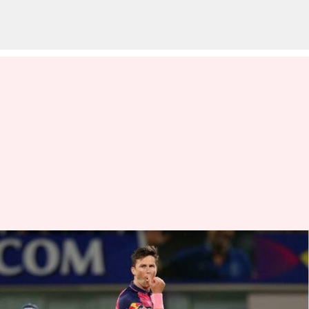
சிஎஸ்கேவுக்கு எதிரான
போட்டியில் ட்ரெண்ட்
போல்ட் விளையாடாதது