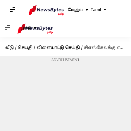
மேலும்
Tamil
Tamil
வீடு
/
செய்தி
/
விளையாட்டு செய்தி
/
சிஎஸ்கேவுக்கு எதிரான போட்டியில் ட்ரெண்ட் போல்ட் விளையாடாதது ஏன்? சஞ்சு சாம்சன் விளக்கம்
ADVERTISEMENT