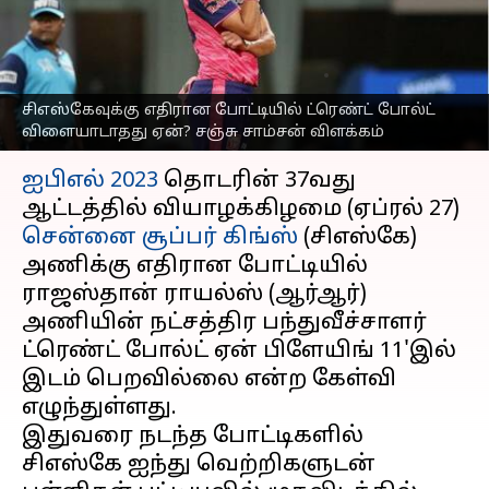
ஏன்? சஞ்சு சாம்சன்
விளக்கம்
எழுதியவர்
Apr 27, 2023
08:05 pm
Sekar Chinnappan
சிஎஸ்கேவுக்கு எதிரான போட்டியில் ட்ரெண்ட் போல்ட்
விளையாடாதது ஏன்? சஞ்சு சாம்சன் விளக்கம்
செய்தி முன்னோட்டம்
ஐபிஎல் 2023
தொடரின் 37வது
ஆட்டத்தில் வியாழக்கிழமை (ஏப்ரல் 27)
சென்னை சூப்பர் கிங்ஸ்
(சிஎஸ்கே)
அணிக்கு எதிரான போட்டியில்
ராஜஸ்தான் ராயல்ஸ் (ஆர்ஆர்)
அணியின் நட்சத்திர பந்துவீச்சாளர்
ட்ரெண்ட் போல்ட் ஏன் பிளேயிங் 11'இல்
இடம் பெறவில்லை என்ற கேள்வி
எழுந்துள்ளது.
இதுவரை நடந்த போட்டிகளில்
சிஎஸ்கே ஐந்து வெற்றிகளுடன்