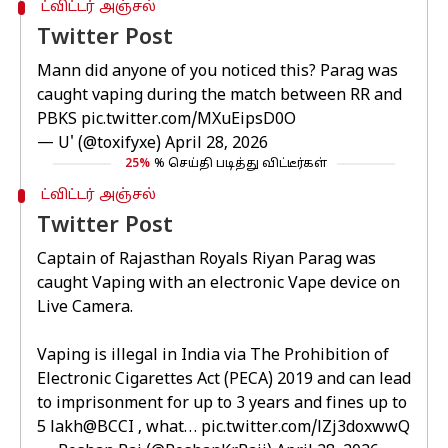
ட்விட்டர் அஞ்சல்
Twitter Post
Mann did anyone of you noticed this? Parag was
caught vaping during the match between RR and
PBKS
pic.twitter.com/MXuEipsD0O
— U' (@toxifyxe)
April 28, 2026
25%
% செய்தி படித்து விட்டீர்கள்
ட்விட்டர் அஞ்சல்
Twitter Post
Captain of Rajasthan Royals Riyan Parag was
caught Vaping with an electronic Vape device on
Live Camera.
Vaping is illegal in India via The Prohibition of
Electronic Cigarettes Act (PECA) 2019 and can lead
to imprisonment for up to 3 years and fines up to
₹5 lakh
@BCCI
, what…
pic.twitter.com/lZj3doxwwQ