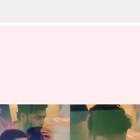
RR vs PBKS: வைரல்
மொமெண்ட்
மைதானத்தில் இல்லை,