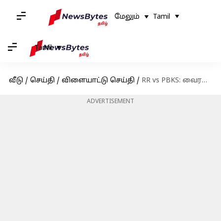
மேலும்
Tamil
Tamil
வீடு
/
செய்தி
/
விளையாட்டு செய்தி
/
RR vs PBKS: வைரல் மொமெண்ட் மைதானத்தில் இல்லை, ட்ரெஸ்ஸிங் ரூமில்; சர்ச்சையில் ரியான் பராக்?
ADVERTISEMENT