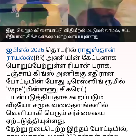
ட்ரெஸ்ஸிங் ரூமில்;
சர்ச்சையில் ரியான் பராக்?
எழுதியவர்
Apr 29, 2026
07:14 am
Venkatalakshmi V
இது வெறும் விளையாட்டு விதிமீறல் மட்டுமல்லாமல், சட்ட
ரீதியான சிக்கலாகவும் மாற வாய்ப்புள்ளது
செய்தி முன்னோட்டம்
ஐபிஎல் 2026
தொடரில்
ராஜஸ்தான்
ராயல்ஸ்
(RR) அணியின் கேப்டனாக
பொறுப்பேற்றுள்ள ரியான் பராக்,
பஞ்சாப் கிங்ஸ் அணிக்கு எதிரான
போட்டியின் போது டிரெஸ்ஸிங் ரூமில்
'Vape'(மின்னணு சிகரெட்)
பயன்படுத்தியதாக கூறப்படும்
வீடியோ சமூக வலைதளங்களில்
வெளியாகி பெரும் சர்ச்சையை
ஏற்படுத்தியுள்ளது.
நேற்று நடைபெற்ற இந்தப் போட்டியில்,