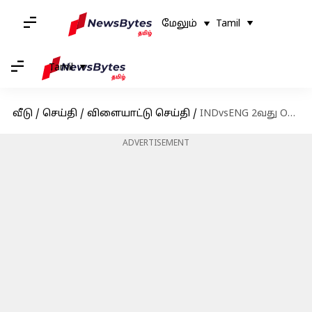
மேலும்
Tamil
Tamil
வீடு
/
செய்தி
/
விளையாட்டு செய்தி
/
INDvsENG 2வது ODI: ரோஹித் ஷர்மா அபார ஆட்டம்; ஒருநாள் கிரிக்கெட்டில் 32வது சதம் விளாசினார்
ADVERTISEMENT