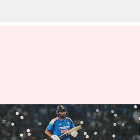
INDvsENG 2வது ODI:
ரோஹித் ஷர்மா அபார
ஆட்டம்; ஒருநாள்