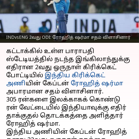
கிரிக்கெட்டில் 32வது சதம்
விளாசினார்
எழுதியவர்
Feb 09, 2025
08:44 pm
Sekar Chinnappan
INDvsENG 2வது ODI: ரோஹித் ஷர்மா சதம் விளாசினார்
செய்தி முன்னோட்டம்
கட்டாக்கில் உள்ள பாராபதி
ஸ்டேடியத்தில் நடந்த இங்கிலாந்துக்கு
எதிரான 2வது ஒருநாள் கிரிக்கெட்
போட்டியில்
இந்திய கிரிக்கெட்
அணி
யின் கேப்டன்
ரோஹித் ஷர்மா
அபாரமான சதம் விளாசினார்.
305 ரன்களை இலக்காகக் கொண்டு
ரன் வேட்டையில் இந்தியாவுக்கு எதிர்
தாக்குதல் தொடக்கத்தை அளித்தார்
ரோஹித் ஷர்மா.
இந்திய அணியின் கேப்டன் ரோஹித்