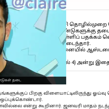
ரர் அமீர் கான் தனது கடைசி தொழில்முறை
த் தொடர்ந்து இரண்டு ஆண்டுகளுக்கு தடை 
பியனும், ஒலிம்பிக் வெள்ளிப் பதக்கம் வ
டந்த போட்டியில் தோல்வியடைந்தார்.
தப்பட்ட ஊக்கமருந்து சோதனையில் ஆஸ்ட
ண்டுகள் தடை
தங்களுக்குப் பிறகு விளையாட்டிலிருந்து ஓய்வ
 ஒப்புக்கொண்டார்.
ல்லை என்று கூறினார். ஜனவரி மாதம் நடந