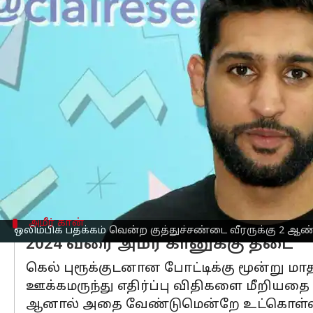
எழுதியவர்
Apr 04, 2023
05:58 pm
Sekar Chinnappan
செய்தி முன்னோட்டம்
ஓய்வுபெற்ற பிரிட்டன்
குத்துச்சண்டை
வீ
பயன்படுத்தியது கண்டுபிடிக்கப்பட்டதை
முன்னாள் லைட்-வெல்டர்வெயிட் உலக சாம்
இல் மான்செஸ்டரில் கெல் புரூக்குடன் ந
இந்த போட்டியின்போது அவரிடம் நடத்
பயன்படுத்தியது தெரியவந்துள்ளது.
அமீர் கான்
ஒலிம்பிக் பதக்கம் வென்ற குத்துச்சண்டை வீரருக்கு 2 ஆ
2024 வரை அமீர் கானுக்கு தடை
கெல் புரூக்குடனான போட்டிக்கு மூன்று மா
ஊக்கமருந்து எதிர்ப்பு விதிகளை மீறியதை
ஆனால் அதை வேண்டுமென்றே உட்கொள்ளவி