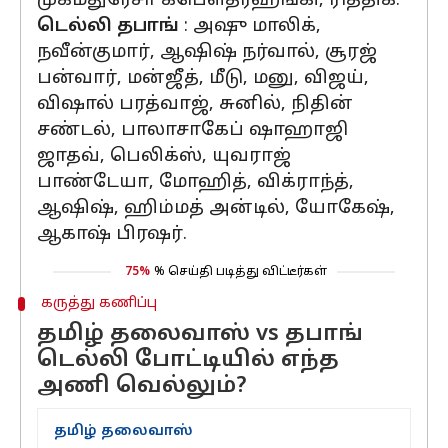
முகமதுரேசா கபௌத்ரஹங்கி, ரித்திக்.
டெல்லி தபாங்
: அஷு மாலிக்,
நவீன்குமார், ஆஷிஷ் நர்வால், சூரஜ்
பன்வார், மன்ஜீத், மீடு, மனு, விஜய்,
விஷால் பரத்வாஜ், சுனில், நிதின்
சண்டல், பாலாசாகேப் ஷாஹாஜி
ஜாதவ், பெலிக்ஸ், யுவராஜ்
பாண்டேயா, மோஹித், விக்ராந்த்,
ஆஷிஷ், ஹிம்மத் அன்டில், யோகேஷ்,
ஆகாஷ் பிரஷர்.
75%
% செய்தி படித்து விட்டீர்கள்
கருத்து கணிப்பு
தமிழ் தலைவாஸ் vs தபாங்
டெல்லி போட்டியில் எந்த
அணி வெல்லும்?
தமிழ் தலைவாஸ்