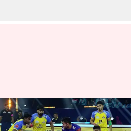
புரோ கபடி லீக் 2023-24 :
தமிழ் தலைவாஸ் vs தபாங்
டெல்லி முன்னோட்டம்