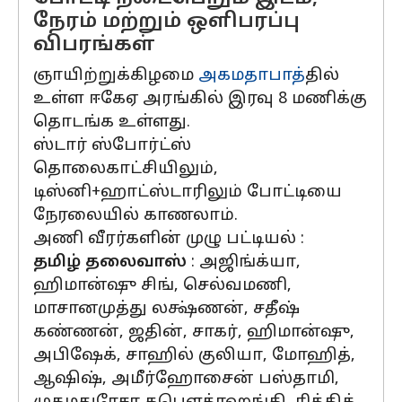
நேரம் மற்றும் ஒளிபரப்பு
விபரங்கள்
ஞாயிற்றுக்கிழமை
அகமதாபாத்
தில்
உள்ள ஈகேஏ அரங்கில் இரவு 8 மணிக்கு
தொடங்க உள்ளது.
ஸ்டார் ஸ்போர்ட்ஸ்
தொலைகாட்சியிலும்,
டிஸ்னி+ஹாட்ஸ்டாரிலும் போட்டியை
நேரலையில் காணலாம்.
அணி வீரர்களின் முழு பட்டியல் :
தமிழ் தலைவாஸ்
: அஜிங்க்யா,
ஹிமான்ஷு சிங், செல்வமணி,
மாசானமுத்து லக்ஷ்ணன், சதீஷ்
கண்ணன், ஜதின், சாகர், ஹிமான்ஷு,
அபிஷேக், சாஹில் குலியா, மோஹித்,
ஆஷிஷ், அமீர்ஹோசைன் பஸ்தாமி,