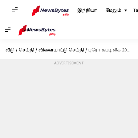
இந்தியா
மேலும்
Ta
Tamil
வீடு
/
செய்தி
/
விளையாட்டு செய்தி
/
புரோ கபடி லீக் 2023-24 : தமிழ் தலைவாஸ் vs தபாங் டெல்லி முன்னோட்டம் மற்றும் புள்ளிவிபரங்கள்
ADVERTISEMENT