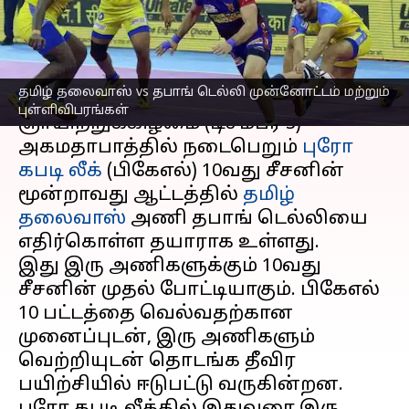
மற்றும் புள்ளிவிபரங்கள்
எழுதியவர்
Dec 03, 2023
11:39 am
Sekar Chinnappan
செய்தி முன்னோட்டம்
தமிழ் தலைவாஸ் vs தபாங் டெல்லி முன்னோட்டம் மற்றும்
புள்ளிவிபரங்கள்
ஞாயிற்றுக்கிழமை (டிசம்பர் 3)
அகமதாபாத்தில் நடைபெறும்
புரோ
கபடி லீக்
(பிகேஎல்) 10வது சீசனின்
மூன்றாவது ஆட்டத்தில்
தமிழ்
தலைவாஸ்
அணி தபாங் டெல்லியை
எதிர்கொள்ள தயாராக உள்ளது.
இது இரு அணிகளுக்கும் 10வது
சீசனின் முதல் போட்டியாகும். பிகேஎல்
10 பட்டத்தை வெல்வதற்கான
முனைப்புடன், இரு அணிகளும்
வெற்றியுடன் தொடங்க தீவிர
பயிற்சியில் ஈடுபட்டு வருகின்றன.