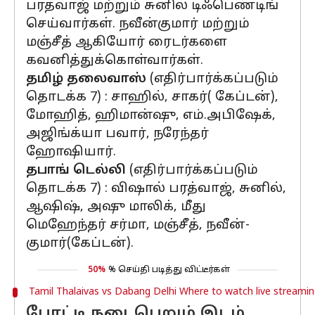
பரத்வாஜ் மற்றும் சுனில் டிஃபெண்டிங்
செய்வார்கள். நவீன்குமார் மற்றும்
மஞ்சீத் ஆகியோர் ரைடர்களை
கவனித்துக்கொள்வார்கள்.
தமிழ் தலைவாஸ்
(எதிர்பார்க்கப்படும்
தொடக்க 7) : சாஹில், சாகர்( கேப்டன்),
மோஹித், ஹிமான்ஷு, எம்.அபிஷேக்,
அஜிங்க்யா பவார், நரேந்தர்
ஹோஷியார்.
தபாங் டெல்லி
(எதிர்பார்க்கப்படும்
தொடக்க 7) : விஷால் பரத்வாஜ், சுனில்,
ஆஷிஷ், அஷு மாலிக், மீது
மெஹேந்தர் சர்மா, மஞ்சீத், நவீன்-
குமார்(கேப்டன்).
50%
% செய்தி படித்து விட்டீர்கள்
Tamil Thalaivas vs Dabang Delhi Where to watch live streaming
போட்டி நடைபெறும் இடம்,