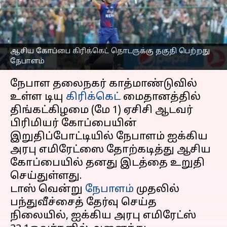
இந்தியா, பாகிஸ்தான்
குழுவில் இடம்!
எழுதியவர்
May 02, 2023
02:57 pm
Sekar Chinnappan
ஆசிய கோப்பை கிரிக்கெட் தொடருக்கு தகுதி பெற்றது
நேபாளம்
செய்தி முன்னோட்டம்
நேபாள தலைநகர் காத்மாண்டுவில்
உள்ள டியு
கிரிக்கெட்
மைதானத்தில்
திங்கட்கிழமை (மே 1) ஏசிசி ஆடவர்
பிரிமியர் கோப்பையின்
இறுதிப்போட்டியில் நேபாளம் ஐக்கிய
அரபு எமிரேட்ஸை தோற்கடித்து ஆசிய
கோப்பையில் தனது இடத்தை உறுதி
செய்துள்ளது.
டாஸ் வென்று
நேபாளம்
முதலில்
பந்துவீச்சைத் தேர்வு செய்த
நிலையில், ஐக்கிய அரபு எமிரேட்ஸ்