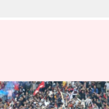
ஆசிய கோப்பை கிரிக்கெட்
தொடருக்கு தகுதி
பெற்றது நேபாளம்!