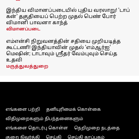
இந்திய விமானப்படையில் புதிய வரலாறு! 'டாப்
கன்' தகுதியைப் பெற்ற முதல் பெண் போர்
விமானி பாவனா காந்த்
விமானப்படை
எம்என்சி நிறுவனத்தின் சதியை முறியடித்த
கூட்டணி! இந்தியாவின் முதல் 'எம்ஆர்ஐ'
மெஷின்; டாடாவும் ஸ்ரீதர் வேம்புவும் செய்த
உதவி
மருத்துவத்துறை
எங்களை பற்றி
தனியுரிமைக் கொள்கை
விதிமுறைகளும் நிபந்தனைகளும்
எங்களை தொடர்பு கொள்ள
நெறிமுறை நடத்தை
குறை நிவர்த்தி
செய்தி
செய்தி காப்பகம்