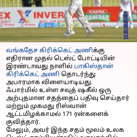
முறியடித்தார் முகமது
ரிஸ்வான்
எழுதியவர்
Aug 22, 2024
08:12 pm
Sekar Chinnappan
செய்தி முன்னோட்டம்
வங்கதேச கிரிக்கெட் அணி
க்கு
எதிரான முதல் டெஸ்ட் போட்டியின்
இரண்டாவது நாளில்
பாகிஸ்தான்
கிரிக்கெட் அணி
தொடர்ந்து
அபாரமாக விளையாடியது.
ஃபார்மில் உள்ள சவுத் ஷகீல் ஒரு
அற்புதமான சதத்தைப் பதிவு செய்தார்
மற்றும் முகமது ரிஸ்வான்
ஆட்டமிழக்காமல் 171 ரன்களைக்
குவித்தார்.
மேலும், அவர் இந்த சதம் மூலம் உலக