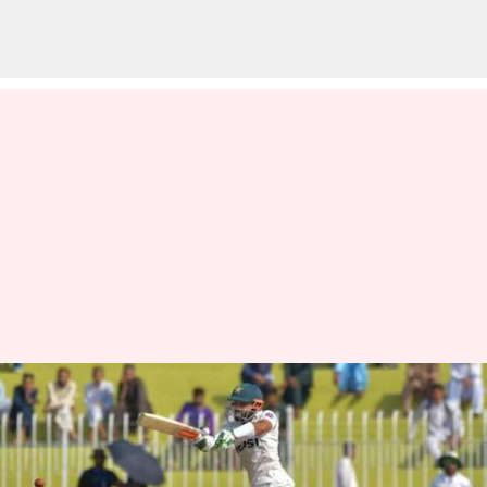
உலக டெஸ்ட்
சாம்பியன்ஷிப்பில் ரிஷப்
பந்த் சாதனையை