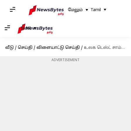
மேலும்
Tamil
Tamil
வீடு
/
செய்தி
/
விளையாட்டு செய்தி
/
உலக டெஸ்ட் சாம்பியன்ஷிப்பில் ரிஷப் பந்த் சாதனையை முறியடித்தார் முகமது ரிஸ்வான்
ADVERTISEMENT