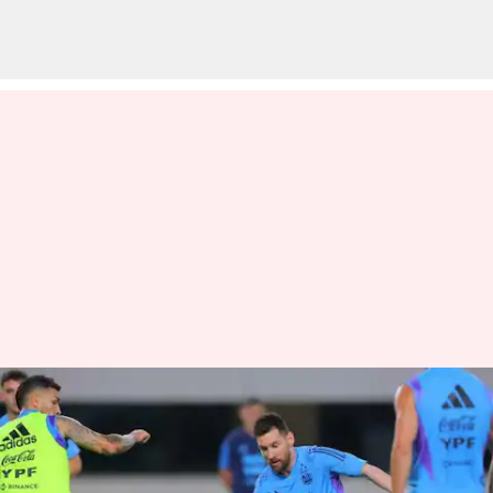
விசா இல்லாததால் சீன
விமான நிலையத்தில்
தடுத்து நிறுத்தப்பட்ட