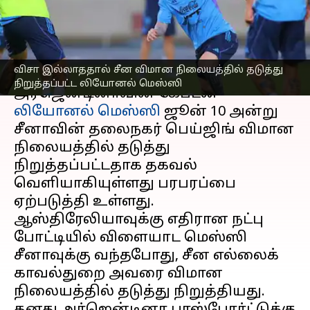
லியோனல் மெஸ்ஸி
எழுதியவர்
Jun 12, 2023
07:34 pm
Sekar Chinnappan
செய்தி முன்னோட்டம்
விசா இல்லாததால் சீன விமான நிலையத்தில் தடுத்து
நிறுத்தப்பட்ட லியோனல் மெஸ்ஸி
அர்ஜென்டினாவின் கேப்டன்
லியோனல் மெஸ்ஸி
ஜூன் 10 அன்று
சீனாவின் தலைநகர் பெய்ஜிங் விமான
நிலையத்தில் தடுத்து
நிறுத்தப்பட்டதாக தகவல்
வெளியாகியுள்ளது பரபரப்பை
ஏற்படுத்தி உள்ளது.
ஆஸ்திரேலியாவுக்கு எதிரான நட்பு
போட்டியில் விளையாட மெஸ்ஸி
சீனாவுக்கு வந்தபோது, ​​சீன எல்லைக்
காவல்துறை அவரை விமான
நிலையத்தில் தடுத்து நிறுத்தியது.