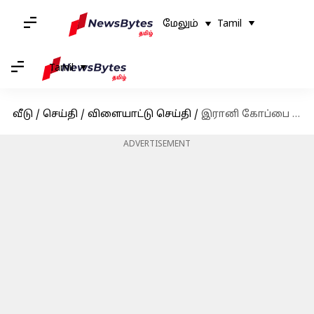
மேலும்
Tamil
Tamil
வீடு
/
செய்தி
/
விளையாட்டு செய்தி
/
இரானி கோப்பை 2023 : யஜஷ்வி ஜெய்ஸ்வால் இரட்டை சதத்தால் வலுவான நிலையில் ரெஸ்ட் ஆஃப் இந்தியா
ADVERTISEMENT