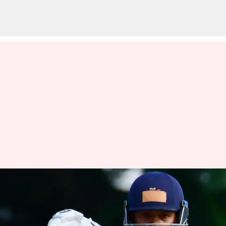
இரானி கோப்பை 2023 :
யஜஷ்வி ஜெய்ஸ்வால்
இரட்டை சதத்தால்