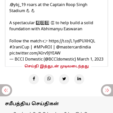
.
@ybj_19
roars at the Captain Roop Singh
Stadium 💪 💪
A spectacular 2️⃣0️⃣0️⃣ 👏 to help build a solid
foundation with Abhimanyu Easwaran
Follow the match 👉
https://t.co/L1ydPUXHQL
#IraniCup
|
#MPvROI
|
@mastercardindia
pic.twitter.com/AIrv9JYEAW
— BCCI Domestic (@BCCIdomestic)
March 1, 2023
செய்தி இத்துடன் முடிவடைந்தது
சமீபத்திய செய்திகள்