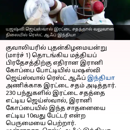
வலுவான நிலையில்
ரெஸ்ட் ஆஃப் இந்தியா
எழுதியவர்
Mar 01, 2023
06:25 pm
Sekar Chinnappan
யஜஷ்வி ஜெய்ஸ்வால் இரட்டை சதத்தால் வலுவான
நிலையில் ரெஸ்ட் ஆஃப் இந்தியா
செய்தி முன்னோட்டம்
குவாலியரில் புதன்கிழமையன்று
(மார்ச் 1) தொடங்கிய மத்தியப்
பிரதேசத்திற்கு எதிரான இரானி
கோப்பை போட்டியில் யஷஸ்வி
ஜெய்ஸ்வால் ரெஸ்ட் ஆஃப்
இந்தியா
அணிக்காக இரட்டை சதம் அடித்தார்.
230 பந்துகளில் இரட்டை சதத்தை
எட்டிய ஜெய்ஸ்வால், இரானி
கோப்பையில் இந்த சாதனையை
எட்டிய 10வது பேட்டர் என்ற
பெருமையை பெற்றார்.