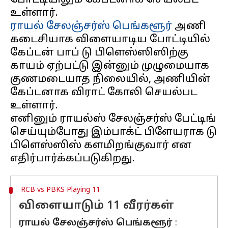
போட்டியிலும் கேப்டனாக செயல்பட
ராயல் சேலஞ்சர்ஸ் பெங்களூர்
அணி
கடைசியாக விளையாடிய போட்டியில்
கேப்டன் பாப் டு பிளெஸ்ஸிஸிற்கு
காயம் ஏற்பட்டு இன்னும் முழுமையாக
குணமடையாத நிலையில், அணியின்
கேப்டனாக விராட் கோலி செயல்பட
உள்ளார்.
எனினும் ராயல்ஸ் சேலஞ்சர்ஸ் பேட்டிங்
செய்யும்போது இம்பாக்ட் பிளேயராக டு
பிளெஸ்ஸிஸ் களமிறங்குவார் என
RCB vs PBKS Playing 11
விளையாடும் 11 வீரர்கள்
ராயல் சேலஞ்சர்ஸ் பெங்களூர்
: