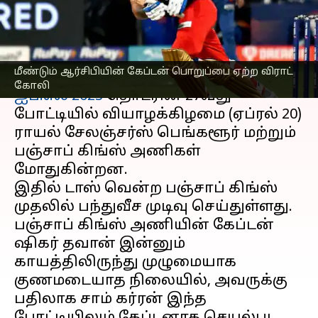
கோலி
எழுதியவர்
Apr 20, 2023
03:42 pm
Sekar Chinnappan
செய்தி முன்னோட்டம்
மீண்டும் ஆர்சிபியின் கேப்டன் பொறுப்பை ஏற்ற விராட்
கோலி
ஐபிஎல் 2023
தொடரின் 27வது
போட்டியில் வியாழக்கிழமை (ஏப்ரல் 20)
ராயல் சேலஞ்சர்ஸ் பெங்களூர் மற்றும்
பஞ்சாப் கிங்ஸ் அணிகள்
மோதுகின்றன.
இதில் டாஸ் வென்ற பஞ்சாப் கிங்ஸ்
முதலில் பந்துவீச முடிவு செய்துள்ளது.
பஞ்சாப் கிங்ஸ் அணியின் கேப்டன்
ஷிகர் தவான் இன்னும்
காயத்திலிருந்து முழுமையாக
குணமடையாத நிலையில், அவருக்கு
பதிலாக சாம் கர்ரன் இந்த