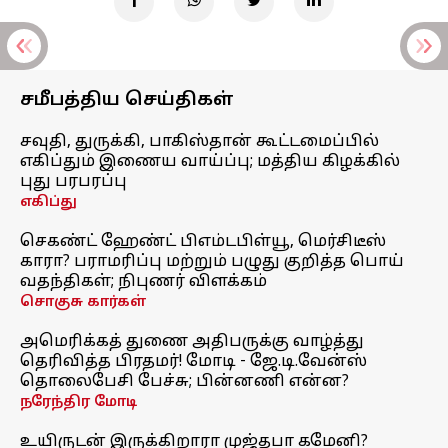
சமீபத்திய செய்திகள்
சவுதி, துருக்கி, பாகிஸ்தான் கூட்டமைப்பில்
எகிப்தும் இணைய வாய்ப்பு; மத்திய கிழக்கில்
புது பரபரப்பு
எகிப்து
செகண்ட் ஹேண்ட் பிஎம்டபிள்யூ, மெர்சிடீஸ்
காரா? பராமரிப்பு மற்றும் பழுது குறித்த பொய்
வதந்திகள்; நிபுணர் விளக்கம்
சொகுசு கார்கள்
அமெரிக்கத் துணை அதிபருக்கு வாழ்த்து
தெரிவித்த பிரதமர்! மோடி - ஜே.டி.வேன்ஸ்
தொலைபேசி பேச்சு; பின்னணி என்ன?
நரேந்திர மோடி
உயிருடன் இருக்கிறாரா முஜ்தபா கமேனி?