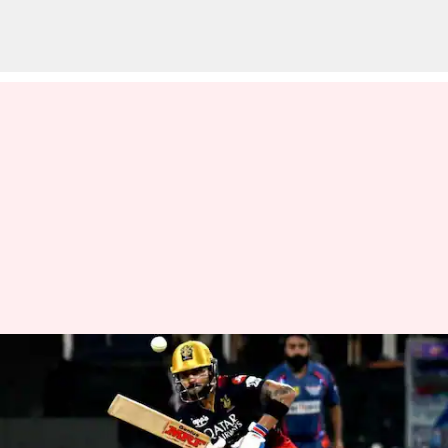
ஐபிஎல் 2023 : மீண்டும்
ஆர்சிபியின் கேப்டன்
பொறுப்பை ஏற்ற விராட்