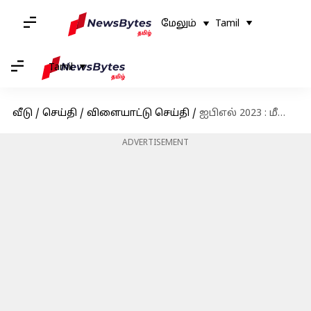
மேலும்
Tamil
Tamil
வீடு
/
செய்தி
/
விளையாட்டு செய்தி
/
ஐபிஎல் 2023 : மீண்டும் ஆர்சிபியின் கேப்டன் பொறுப்பை ஏற்ற விராட் கோலி
ADVERTISEMENT