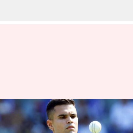
நாயிடம் கடிவாங்கிய
அர்ஜுன் டெண்டுல்கர்!
வைரலாகும் வீடியோ!