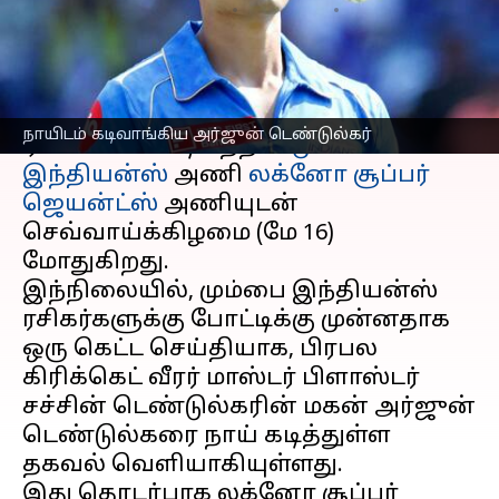
எழுதியவர்
May 16, 2023
02:13 pm
Sekar Chinnappan
செய்தி முன்னோட்டம்
ஐபிஎல் 2023 இல் லக்னோவில் உள்ள
நாயிடம் கடிவாங்கிய அர்ஜுன் டெண்டுல்கர்
ஏகானா ஸ்டேடியத்தில்
மும்பை
இந்தியன்ஸ்
அணி
லக்னோ சூப்பர்
ஜெயன்ட்ஸ்
அணியுடன்
செவ்வாய்க்கிழமை (மே 16)
மோதுகிறது.
இந்நிலையில், மும்பை இந்தியன்ஸ்
ரசிகர்களுக்கு போட்டிக்கு முன்னதாக
ஒரு கெட்ட செய்தியாக, பிரபல
கிரிக்கெட் வீரர் மாஸ்டர் பிளாஸ்டர்
சச்சின் டெண்டுல்கரின் மகன் அர்ஜுன்
டெண்டுல்கரை நாய் கடித்துள்ள
தகவல் வெளியாகியுள்ளது.
இது தொடர்பாக லக்னோ சூப்பர்