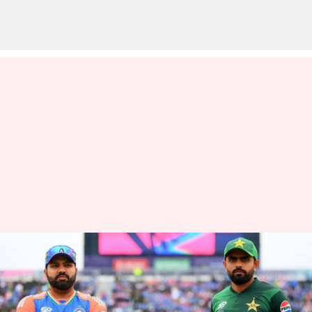
சாம்பியன்ஸ் டிராபியில்
இந்தியா vs பாகிஸ்தான்
மோதல் எப்போது?