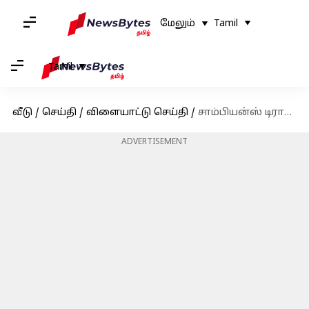
மேலும்
Tamil
Tamil
வீடு
/
செய்தி
/
விளையாட்டு செய்தி
/
சாம்பியன்ஸ் டிராபியில் இந்தியா vs பாகிஸ்தான் மோதல் எப்போது? வெளியானது அப்டேட்
ADVERTISEMENT