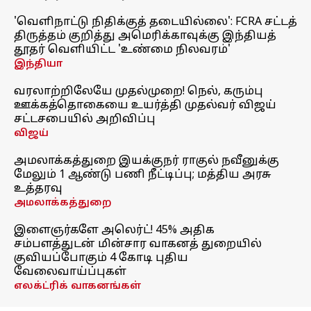
'வெளிநாட்டு நிதிக்குத் தடையில்லை': FCRA சட்டத்
திருத்தம் குறித்து அமெரிக்காவுக்கு இந்தியத்
தூதர் வெளியிட்ட 'உண்மை நிலவரம்'
இந்தியா
வரலாற்றிலேயே முதல்முறை! நெல், கரும்பு
ஊக்கத்தொகையை உயர்த்தி முதல்வர் விஜய்
சட்டசபையில் அறிவிப்பு
விஜய்
அமலாக்கத்துறை இயக்குநர் ராகுல் நவீனுக்கு
மேலும் 1 ஆண்டு பணி நீட்டிப்பு; மத்திய அரசு
உத்தரவு
அமலாக்கத்துறை
இளைஞர்களே அலெர்ட்! 45% அதிக
சம்பளத்துடன் மின்சார வாகனத் துறையில்
குவியப்போகும் 4 கோடி புதிய
வேலைவாய்ப்புகள்
எலக்ட்ரிக் வாகனங்கள்