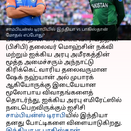
வெளியானது அப்டேட்
எழுதியவர்
Dec 23, 2024
02:05 pm
Sekar Chinnappan
செய்தி முன்னோட்டம்
சாம்பியன்ஸ் டிராபியில் இந்தியா vs பாகிஸ்தான்
மோதல் எப்போது?
பாகிஸ்தான் கிரிக்கெட் வாரியத்தின்
(பிசிபி) தலைவர் மொஹ்சின் நக்வி
மற்றும் ஐக்கிய அரபு அமீரகத்தின்
மூத்த அமைச்சரும் அந்நாட்டு
கிரிக்கெட் வாரிய தலைவருமான
ஷேக் நஹ்யான் அல் முபாரக்
ஆகியோருக்கு இடையேயான
மூலோபாய விவாதங்களைத்
தொடர்ந்து, ஐக்கிய அரபு எமிரேட்ஸில்
நடைபெறவிருக்கும் ஐசிசி
சாம்பியன்ஸ் டிராபி
யில் இந்தியா