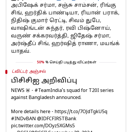
அபிஷேக் சர்மா, சஞ்சு சாம்சன், ரிங்கு
சிங், ஹர்திக் பாண்டியா, ரியான் பராக்,
நிதிஷ் குமார் ரெட்டி, சிவம் துபே,
வாஷிங்டன் சுந்தர், ரவி பிஷ்னோய்,
வருண் சக்கரவர்த்தி, ஜிதேஷ் சர்மா,
அர்ஷ்தீப் சிங், ஹர்ஷித் ராணா, மயங்க்
யாதவ்.
50%
% செய்தி படித்து விட்டீர்கள்
ட்விட்டர் அஞ்சல்
பிசிசிஐ அறிவிப்பு
NEWS 🚨 -
#TeamIndia
’s squad for T20I series
against Bangladesh announced.
More details here -
https://t.co/7OJdTgkU5q
#INDvBAN
@IDFCFIRSTBank
pic.twitter.com/DOyz5XGMs5