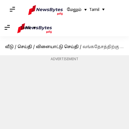
மேலும்
Tamil
Tamil
வீடு
/
செய்தி
/
விளையாட்டு செய்தி
/
வங்கதேசத்திற்கு எதிராக டி20 தொடருக்கான இந்திய அணி அறிவிப்பு; டெஸ்ட் தொடரில் விளையாடும் ஒருவரைக் கூட சேர்க்காத பிசிசிஐ
ADVERTISEMENT