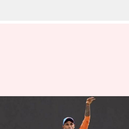
வங்கதேசத்திற்கு எதிராக
டி20 தொடருக்கான
இந்திய அணி அறிவிப்பு;