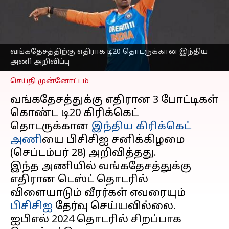
டெஸ்ட் தொடரில்
விளையாடும் ஒருவரைக்
கூட சேர்க்காத பிசிசிஐ
எழுதியவர்
Sep 29, 2024
09:34 am
வங்கதேசத்திற்கு எதிராக டி20 தொடருக்கான இந்திய
Sekar Chinnappan
அணி அறிவிப்பு
செய்தி முன்னோட்டம்
வங்கதேசத்துக்கு எதிரான 3 போட்டிகள்
கொண்ட டி20 கிரிக்கெட்
தொடருக்கான
இந்திய கிரிக்கெட்
அணி
யை பிசிசிஐ சனிக்கிழமை
(செப்டம்பர் 28) அறிவித்தது.
இந்த அணியில் வங்கதேசத்துக்கு
எதிரான டெஸ்ட் தொடரில்
விளையாடும் வீரர்கள் எவரையும்
பிசிசிஐ
தேர்வு செய்யவில்லை.
ஐபிஎல் 2024 தொடரில் சிறப்பாக